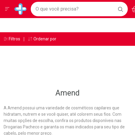
Drogarias Pacheco
Menu
Ac
Ir direto para a home
O que você precisa?
BAIXE
Baixe nosso APP e aproveite Ofertas Exclusivas!
BUSC
O AP
Navegue pela página
Ir direto para o conteúdo
Faça a sua busca
Ir direto para a busca
Ir direto para a conta
Ir direto para a ajuda
Âncoras
Breadcrumb
Filtros
Ordenar por
Drogarias Pacheco
Amend
Ir direto para a notificações
Ir direto para o carrinho
Ir direto para o menu
Amend
A Amend possui uma variedade de cosméticos capilares que
hidratam, nutrem e se você quiser, até colorem seus fios. Com
muitas opções de escolha, confira os produtos disponíveis nas
Drogarias Pacheco e garanta os mais indicados para seu tipo de
cabelo, pelo menor preço.