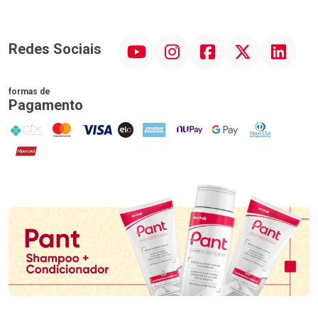
YouTube
Instagram
Facebook
Twitter
Linkedin
Redes Sociais
formas de
Pagamento
PIX
MasterCard
VISA
ELO
AMEX
NuPay
Google Pay
Diners Club
Hipercard
Promoção em Destaque