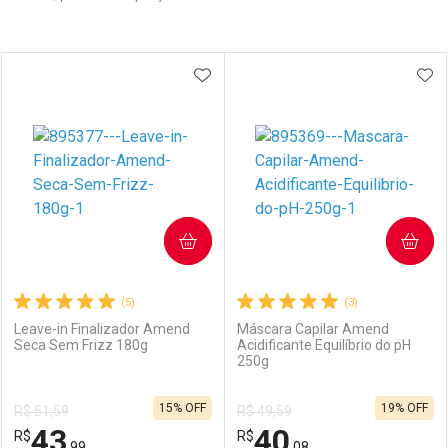
Prateleira
ADICIONAR AOS FAVORITOS
ADI
COMPRAR
COMPRAR
(5)
(3)
Leave-in Finalizador Amend
Máscara Capilar Amend
Seca Sem Frizz 180g
Acidificante Equilíbrio do pH
250g
15% OFF
19% OFF
R$ 51,59
R$ 49,59
43
40
R$
R$
,99
,08