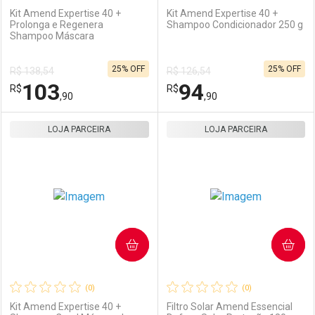
Kit Amend Expertise 40 +
Kit Amend Expertise 40 +
Prolonga e Regenera
Shampoo Condicionador 250 g
Shampoo Máscara
Ativar Desconto
Ativar Desconto
25% OFF
25% OFF
R$ 138,54
R$ 126,54
Comprar sem Desconto
Comprar sem Desconto
103
94
R$
Comprar sem Desconto
R$
Comprar sem Desconto
Por R$ 46,90/cada
Por R$ 53,90/cada
,90
,90
Por R$ 46,90/cada
Por R$ 53,90/cada
LOJA PARCEIRA
FECHAR
FECHAR
LOJA PARCEIRA
F
F
Laboratório
Por Menos
Laboratório
Por Menos
COMPRAR
COMPRAR
(0)
(0)
Kit Amend Expertise 40 +
Filtro Solar Amend Essencial