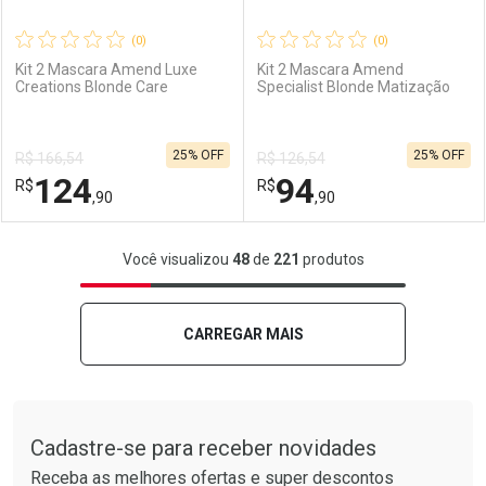
(0)
(0)
Kit 2 Mascara Amend Luxe
Kit 2 Mascara Amend
Creations Blonde Care
Specialist Blonde Matização
Ativar Desconto
Ativar Desconto
25% OFF
25% OFF
R$ 166,54
R$ 126,54
Comprar sem Desconto
Comprar sem Desconto
124
94
R$
Comprar sem Desconto
R$
Comprar sem Desconto
Por R$ 44,90/cada
Por R$ 24,90/cada
,90
,90
Por R$ 44,90/cada
Por R$ 24,90/cada
FECHAR
FECHAR
F
F
Você visualizou
48
de
221
produtos
Laboratório
Por Menos
Laboratório
Por Menos
CARREGAR MAIS
Tudo sobre a Drogarias Pacheco
Cadastre-se para receber novidades
Receba as melhores ofertas e super descontos