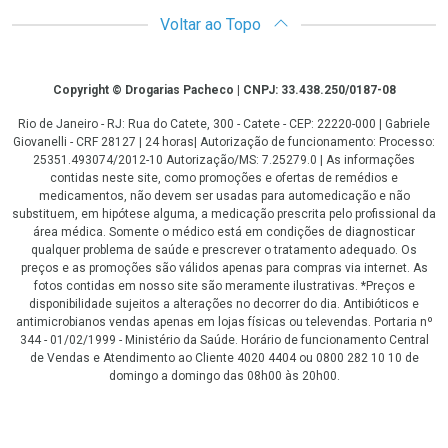
Voltar ao Topo
Copyright
Copyright © Drogarias Pacheco | CNPJ: 33.438.250/0187-08
Rio de Janeiro - RJ: Rua do Catete, 300 - Catete - CEP: 22220-000 | Gabriele
Giovanelli - CRF 28127 | 24 horas| Autorização de funcionamento: Processo:
25351.493074/2012-10 Autorização/MS: 7.25279.0 | As informações
contidas neste site, como promoções e ofertas de remédios e
medicamentos, não devem ser usadas para automedicação e não
substituem, em hipótese alguma, a medicação prescrita pelo profissional da
área médica. Somente o médico está em condições de diagnosticar
qualquer problema de saúde e prescrever o tratamento adequado. Os
preços e as promoções são válidos apenas para compras via internet. As
fotos contidas em nosso site são meramente ilustrativas. *Preços e
disponibilidade sujeitos a alterações no decorrer do dia. Antibióticos e
antimicrobianos vendas apenas em lojas físicas ou televendas. Portaria nº
344 - 01/02/1999 - Ministério da Saúde. Horário de funcionamento Central
de Vendas e Atendimento ao Cliente 4020 4404 ou 0800 282 10 10 de
domingo a domingo das 08h00 às 20h00.
LGPD Aceite os Cookies