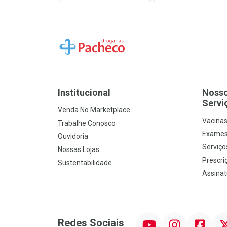
Ir para a Home
Institucional
Noss
Servi
Venda No Marketplace
Vacina
Trabalhe Conosco
Exames
Ouvidoria
Serviço
Nossas Lojas
Prescriç
Sustentabilidade
Assinat
YouTube
Instagram
Facebook
Twit
Redes Sociais