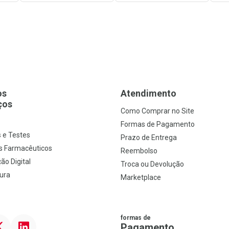
os
Atendimento
ços
Como Comprar no Site
s
Formas de Pagamento
 e Testes
Prazo de Entrega
s Farmacêuticos
Reembolso
ão Digital
Troca ou Devolução
ura
Marketplace
formas de
ter
Linkedin
Pagamento