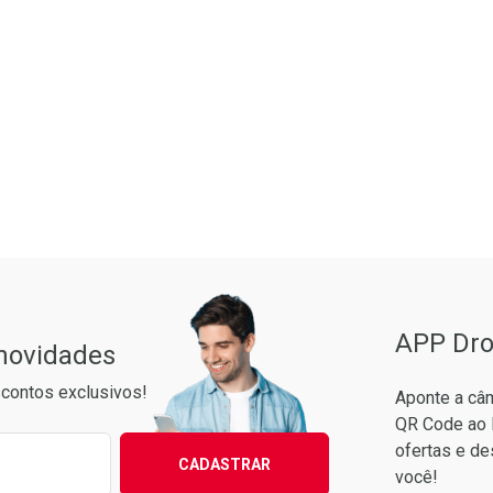
Pacheco
APP Dro
 novidades
contos exclusivos!
Aponte a câm
QR Code ao 
ixo para receber as melhores ofertas:
ofertas e de
CADASTRAR
você!