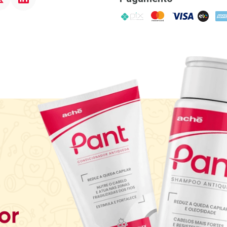
PIX
MasterCard
VISA
ELO
AME