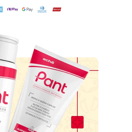
X
NuPay
Google Pay
Diners Club
Hipercard