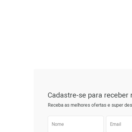
Tudo sobre a Drogarias 
Cadastre-se para receber
Receba as melhores ofertas e super des
Preencha o formulário aba
Nome
Email