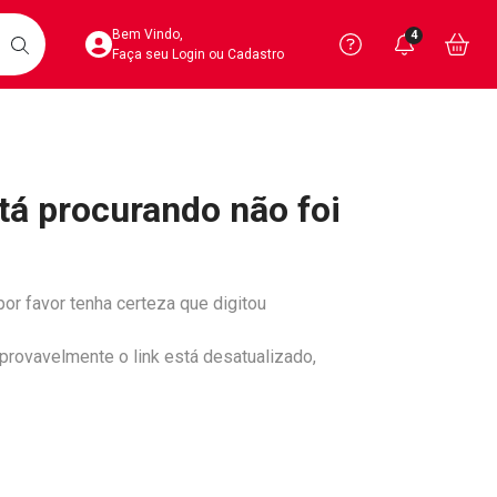
Acesse sua Conta
Precisa de 
Notific
Aces
Bem Vindo,
4
Você po
notifica
Vo
it
BUSCAR
Ver Recursos 
Faça seu Login ou Cadastro
Atendimento ao 
tá procurando não foi
Central de Ajud
Televendas
4020-4404
por favor tenha certeza que digitou
 provavelmente o link está desatualizado,