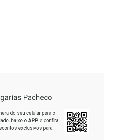
garias Pacheco
era do seu celular para o
lado, baixe o
APP
e confira
scontos exclusivos para