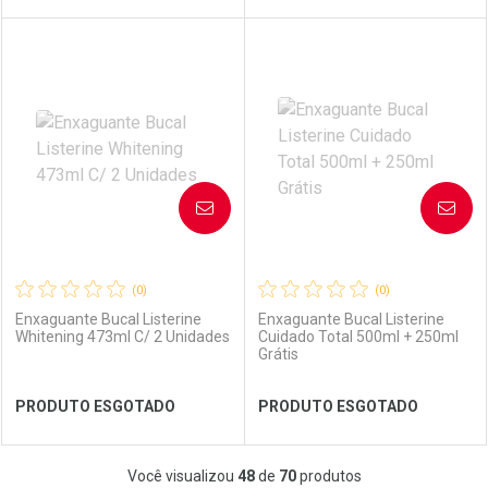
FECHAR
FECHAR
FEC
FEC
Laboratório
Por Menos
Laboratório
Por Menos
AVISE-ME
AVISE-ME
(0)
(0)
Enxaguante Bucal Listerine
Enxaguante Bucal Listerine
Whitening 473ml C/ 2 Unidades
Cuidado Total 500ml + 250ml
Grátis
Ver Desconto Convênio
Ver Desconto Convênio
PRODUTO ESGOTADO
PRODUTO ESGOTADO
FECHAR
FECHAR
FEC
FEC
Você visualizou
48
de
70
produtos