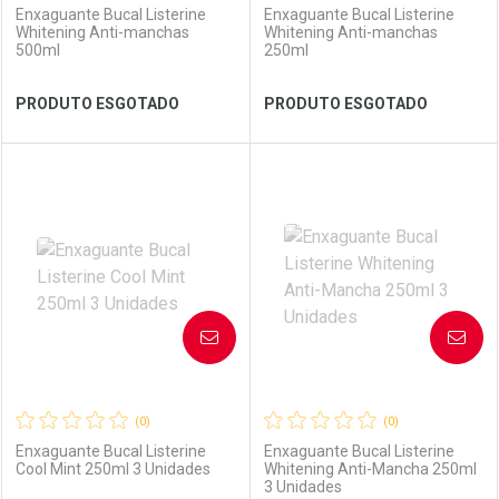
Enxaguante Bucal Listerine
Enxaguante Bucal Listerine
Whitening Anti-manchas
Whitening Anti-manchas
500ml
250ml
Ver Desconto Convênio
Ver Desconto Convênio
PRODUTO ESGOTADO
PRODUTO ESGOTADO
FECHAR
FECHAR
FEC
FEC
Laboratório
Por Menos
Laboratório
Por Menos
AVISE-ME
AVISE-ME
(0)
(0)
Enxaguante Bucal Listerine
Enxaguante Bucal Listerine
Cool Mint 250ml 3 Unidades
Whitening Anti-Mancha 250ml
3 Unidades