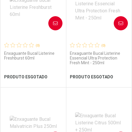
AVISE-ME
AVISE-ME
(0)
(0)
Enxaguante Bucal Listerine
Enxaguante Bucal Listerine
Freshburst 60ml
Essencial Ultra Protection
Fresh Mint - 250ml
Ver Desconto Convênio
Ver Desconto Convênio
PRODUTO ESGOTADO
PRODUTO ESGOTADO
FECHAR
FECHAR
FEC
FEC
Laboratório
Por Menos
Laboratório
Por Menos