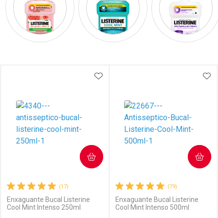
Prateleira
ADICIONAR AOS FAVORITOS
ADI
COMPRAR
COMPRAR
(17)
(79)
Enxaguante Bucal Listerine
Enxaguante Bucal Listerine
Cool Mint Intenso 250ml
Cool Mint Intenso 500ml