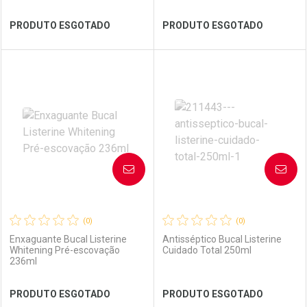
Ver Desconto Convênio
Ver Desconto Convênio
PRODUTO ESGOTADO
PRODUTO ESGOTADO
FECHAR
FECHAR
FEC
FEC
Laboratório
Por Menos
Laboratório
Por Menos
AVISE-ME
AVISE-ME
(0)
(0)
Enxaguante Bucal Listerine
Antisséptico Bucal Listerine
Whitening Pré-escovação
Cuidado Total 250ml
236ml
Ver Desconto Convênio
Ver Desconto Convênio
PRODUTO ESGOTADO
PRODUTO ESGOTADO