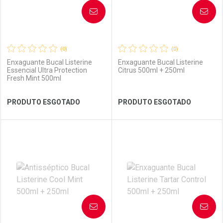
AVISE-ME
AVISE-ME
(0)
(0)
Enxaguante Bucal Listerine
Enxaguante Bucal Listerine
Essencial Ultra Protection
Citrus 500ml + 250ml
Fresh Mint 500ml
Ver Desconto Convênio
Ver Desconto Convênio
PRODUTO ESGOTADO
PRODUTO ESGOTADO
FECHAR
FECHAR
FEC
FEC
Laboratório
Por Menos
Laboratório
Por Menos
AVISE-ME
AVISE-ME