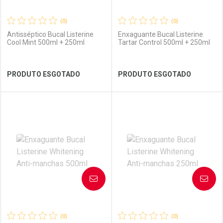
(0)
(0)
Antisséptico Bucal Listerine
Enxaguante Bucal Listerine
Cool Mint 500ml + 250ml
Tartar Control 500ml + 250ml
Ver Desconto Convênio
Ver Desconto Convênio
PRODUTO ESGOTADO
PRODUTO ESGOTADO
FECHAR
FECHAR
FEC
FEC
Laboratório
Por Menos
Laboratório
Por Menos
AVISE-ME
AVISE-ME
(0)
(0)