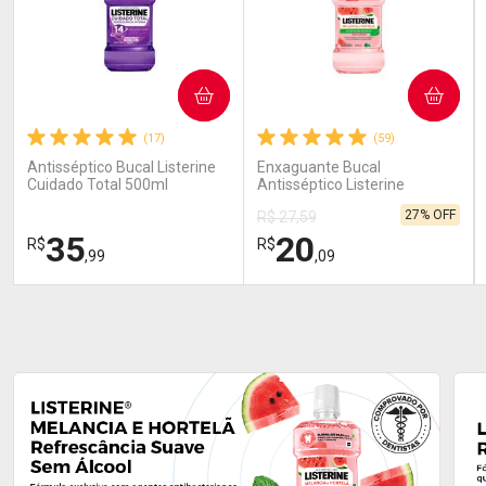
COMPRAR
COMPRAR
(17)
(59)
Antisséptico Bucal Listerine
Enxaguante Bucal
Cuidado Total 500ml
Antisséptico Listerine
Melancia & Hortelã Zero
27% OFF
R$ 27,59
Álcool 500ml
35
20
R$
R$
,99
,09
FECHAR
FECHAR
FEC
FEC
Laboratório
Laboratório
Por Menos
Por Menos