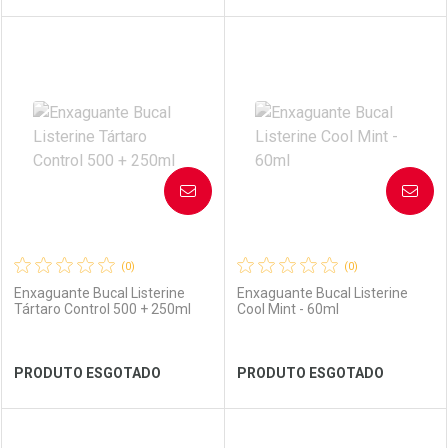
FECHAR
FECHAR
FEC
FEC
Laboratório
Por Menos
Laboratório
Por Menos
AVISE-ME
AVISE-ME
(0)
(0)
Enxaguante Bucal Listerine
Enxaguante Bucal Listerine
Tártaro Control 500 + 250ml
Cool Mint - 60ml
Ver Desconto Convênio
Ver Desconto Convênio
PRODUTO ESGOTADO
PRODUTO ESGOTADO
FECHAR
FECHAR
FEC
FEC