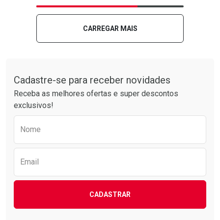
Laboratório
Por Menos
Laboratório
Por Menos
CARREGAR MAIS
Tudo sobre a Drogarias Pacheco
Cadastre-se para receber novidades
Receba as melhores ofertas e super descontos
exclusivos!
Preencha o formulário abaixo para receber 
Nome
Ver Desconto Convênio
Ver Desconto Convênio
Email
CADASTRAR