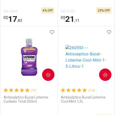
6% OFF
23% OFF
R$ 18,99
R$ 27,59
17
21
R$
R$
,83
,11
ADICIONAR AOS FAVORITOS
ADI
FECHAR
FECHAR
F
F
Laboratório
Por Menos
Laboratório
Por Menos
COMPRAR
COMPRAR
(17)
(112)
Antisséptico Bucal Listerine
Antisséptico Bucal Listerine
Cuidado Total 500ml
Cool Mint 1,5L
Ativar Desconto
Ativar Desconto