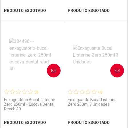
Ver Desconto Convênio
Ver Desconto Convênio
PRODUTO ESGOTADO
PRODUTO ESGOTADO
FECHAR
FECHAR
FEC
FEC
Laboratório
Por Menos
Laboratório
Por Menos
AVISE-ME
AVISE-ME
(0)
(0)
Enxaguatório Bucal Listerine
Enxaguante Bucal Listerine
Zero 250ml + Escova Dental
Zero 250ml 3 Unidades
Reach 40
Ver Desconto Convênio
Ver Desconto Convênio
PRODUTO ESGOTADO
PRODUTO ESGOTADO