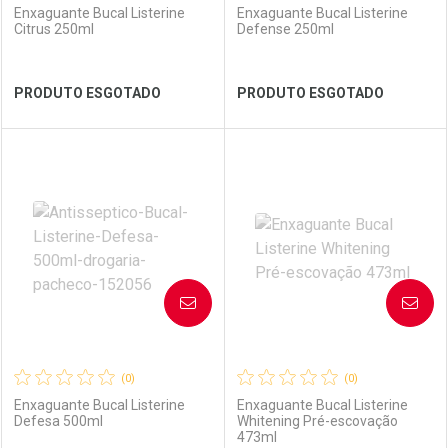
Enxaguante Bucal Listerine
Enxaguante Bucal Listerine
Citrus 250ml
Defense 250ml
Ver Desconto Convênio
Ver Desconto Convênio
PRODUTO ESGOTADO
PRODUTO ESGOTADO
FECHAR
FECHAR
FEC
FEC
Laboratório
Por Menos
Laboratório
Por Menos
AVISE-ME
AVISE-ME
(0)
(0)
Enxaguante Bucal Listerine
Enxaguante Bucal Listerine
Defesa 500ml
Whitening Pré-escovação
473ml