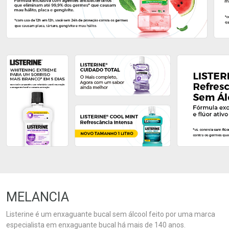
Ativar Desconto
Ativar Desconto
Comprar sem Desconto
Comprar sem Desconto
Comprar sem Desconto
Comprar sem Desconto
Por R$ 35,99/cada
Por R$ 20,09/cada
Por R$ 35,99/cada
Por R$ 20,09/cada
MELANCIA
Listerine é um enxaguante bucal sem álcool feito por uma marca
especialista em enxaguante bucal há mais de 140 anos.