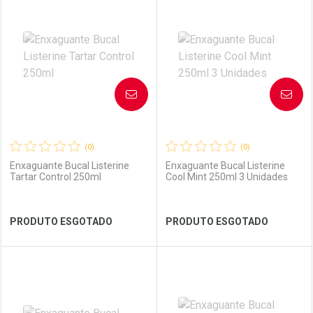
Laboratório
Por Menos
Laboratório
Por Menos
AVISE-ME
AVISE-ME
(0)
(0)
Enxaguante Bucal Listerine
Enxaguante Bucal Listerine
Tartar Control 250ml
Cool Mint 250ml 3 Unidades
Ver Desconto Convênio
Ver Desconto Convênio
PRODUTO ESGOTADO
PRODUTO ESGOTADO
FECHAR
FECHAR
FEC
FEC
Laboratório
Por Menos
Laboratório
Por Menos