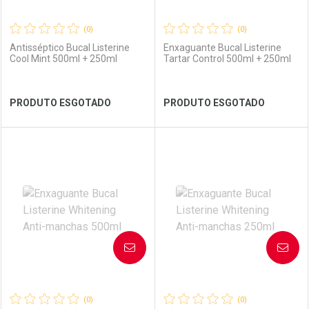
(0)
(0)
Antisséptico Bucal Listerine
Enxaguante Bucal Listerine
Cool Mint 500ml + 250ml
Tartar Control 500ml + 250ml
Ver Desconto Convênio
Ver Desconto Convênio
PRODUTO ESGOTADO
PRODUTO ESGOTADO
FECHAR
FECHAR
FEC
FEC
Laboratório
Por Menos
Laboratório
Por Menos
AVISE-ME
AVISE-ME
(0)
(0)