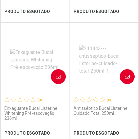
Ver Desconto Convênio
Ver Desconto Convênio
PRODUTO ESGOTADO
PRODUTO ESGOTADO
FECHAR
FECHAR
FEC
FEC
Laboratório
Por Menos
Laboratório
Por Menos
AVISE-ME
AVISE-ME
(0)
(0)
Enxaguante Bucal Listerine
Antisséptico Bucal Listerine
Whitening Pré-escovação
Cuidado Total 250ml
236ml
Ver Desconto Convênio
Ver Desconto Convênio
PRODUTO ESGOTADO
PRODUTO ESGOTADO