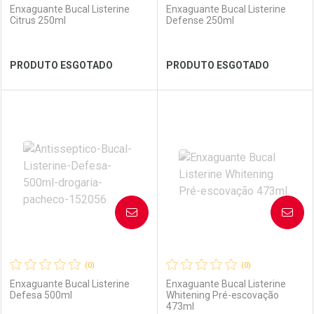
Enxaguante Bucal Listerine
Enxaguante Bucal Listerine
Citrus 250ml
Defense 250ml
Ver Desconto Convênio
Ver Desconto Convênio
PRODUTO ESGOTADO
PRODUTO ESGOTADO
FECHAR
FECHAR
FEC
FEC
Laboratório
Por Menos
Laboratório
Por Menos
AVISE-ME
AVISE-ME
(0)
(0)
Enxaguante Bucal Listerine
Enxaguante Bucal Listerine
Defesa 500ml
Whitening Pré-escovação
473ml