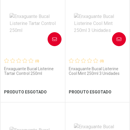
Laboratório
Por Menos
Laboratório
Por Menos
AVISE-ME
AVISE-ME
(0)
(0)
Enxaguante Bucal Listerine
Enxaguante Bucal Listerine
Tartar Control 250ml
Cool Mint 250ml 3 Unidades
Ver Desconto Convênio
Ver Desconto Convênio
PRODUTO ESGOTADO
PRODUTO ESGOTADO
FECHAR
FECHAR
FEC
FEC
Laboratório
Por Menos
Laboratório
Por Menos