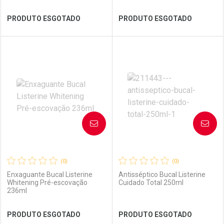
Ver Desconto Convênio
Ver Desconto Convênio
PRODUTO ESGOTADO
PRODUTO ESGOTADO
FECHAR
FECHAR
FEC
FEC
Laboratório
Por Menos
Laboratório
Por Menos
AVISE-ME
AVISE-ME
(0)
(0)
Enxaguante Bucal Listerine
Antisséptico Bucal Listerine
Whitening Pré-escovação
Cuidado Total 250ml
236ml
Ver Desconto Convênio
Ver Desconto Convênio
PRODUTO ESGOTADO
PRODUTO ESGOTADO