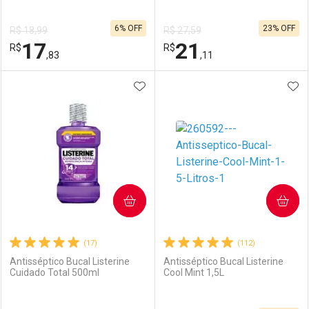
6% OFF
23% OFF
R$ 18,99
R$ 27,59
17
21
R$
R$
,83
,11
ADICIONAR AOS FAVORITOS
ADI
FECHAR
FECHAR
F
F
Laboratório
Por Menos
Laboratório
Por Menos
COMPRAR
COMPRAR
(17)
(112)
Antisséptico Bucal Listerine
Antisséptico Bucal Listerine
Cuidado Total 500ml
Cool Mint 1,5L
Ativar Desconto
Ativar Desconto