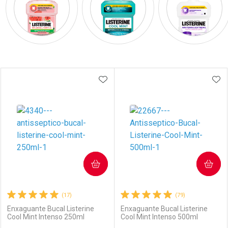
Prateleira
ADICIONAR AOS FAVORITOS
ADI
COMPRAR
COMPRAR
(17)
(79)
Enxaguante Bucal Listerine
Enxaguante Bucal Listerine
Cool Mint Intenso 250ml
Cool Mint Intenso 500ml