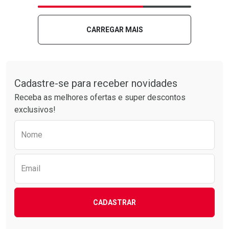
Laboratório
Por Menos
Laboratório
Por Menos
CARREGAR MAIS
Tudo sobre a Drogarias Pacheco
Cadastre-se para receber novidades
Receba as melhores ofertas e super descontos
exclusivos!
Preencha o formulário abaixo para receber 
Nome
Ver Desconto Convênio
Ver Desconto Convênio
Email
CADASTRAR