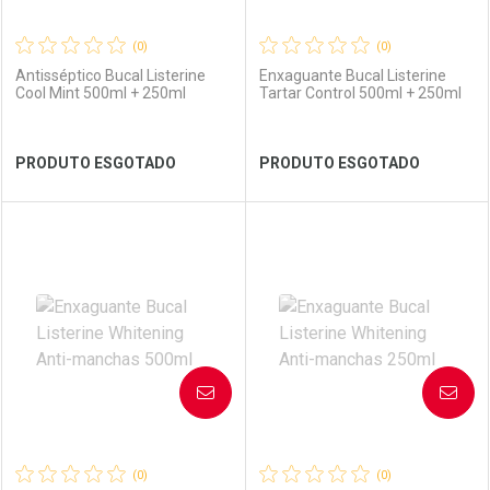
(0)
(0)
Antisséptico Bucal Listerine
Enxaguante Bucal Listerine
Cool Mint 500ml + 250ml
Tartar Control 500ml + 250ml
Ver Desconto Convênio
Ver Desconto Convênio
PRODUTO ESGOTADO
PRODUTO ESGOTADO
FECHAR
FECHAR
FEC
FEC
Laboratório
Por Menos
Laboratório
Por Menos
AVISE-ME
AVISE-ME
(0)
(0)