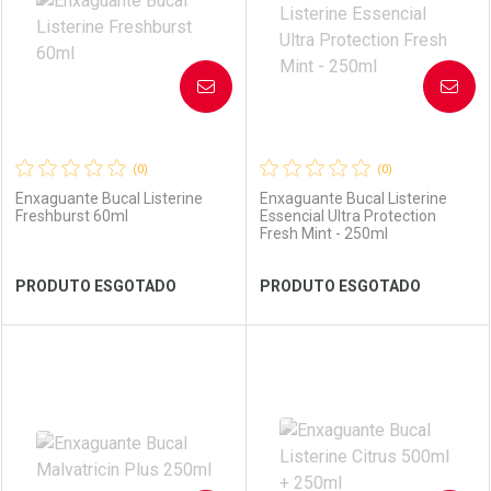
AVISE-ME
AVISE-ME
(0)
(0)
Enxaguante Bucal Listerine
Enxaguante Bucal Listerine
Freshburst 60ml
Essencial Ultra Protection
Fresh Mint - 250ml
Ver Desconto Convênio
Ver Desconto Convênio
PRODUTO ESGOTADO
PRODUTO ESGOTADO
FECHAR
FECHAR
FEC
FEC
Laboratório
Por Menos
Laboratório
Por Menos