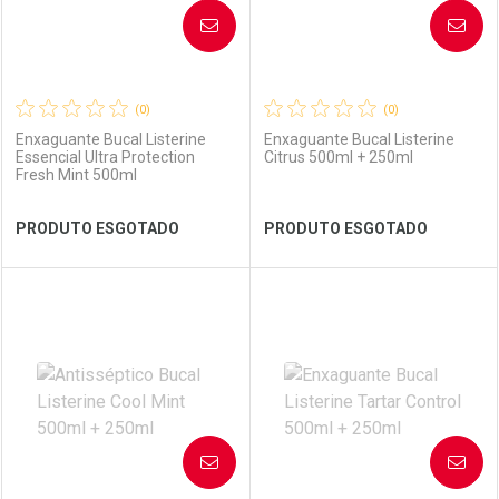
AVISE-ME
AVISE-ME
(0)
(0)
Enxaguante Bucal Listerine
Enxaguante Bucal Listerine
Essencial Ultra Protection
Citrus 500ml + 250ml
Fresh Mint 500ml
Ver Desconto Convênio
Ver Desconto Convênio
PRODUTO ESGOTADO
PRODUTO ESGOTADO
FECHAR
FECHAR
FEC
FEC
Laboratório
Por Menos
Laboratório
Por Menos
AVISE-ME
AVISE-ME