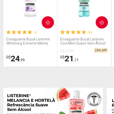
COMPRAR
COMPRAR
(4)
(84)
Enxaguante Bucal Listerine
Enxaguante Bucal Listerine
Whitening Extreme Menta
Cool Mint Suave Sem Álcool
250 ml
500ml
23% OFF
R$ 27,59
24
21
R$
R$
,99
,11
FECHAR
FECHAR
FEC
FEC
Laboratório
Laboratório
Por Menos
Por Menos