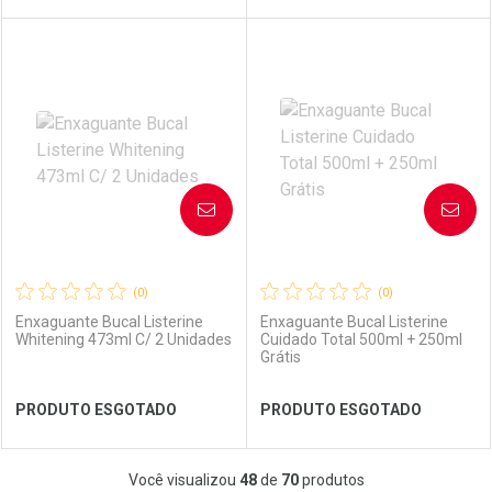
FECHAR
FECHAR
FEC
FEC
Laboratório
Por Menos
Laboratório
Por Menos
AVISE-ME
AVISE-ME
(0)
(0)
Enxaguante Bucal Listerine
Enxaguante Bucal Listerine
Whitening 473ml C/ 2 Unidades
Cuidado Total 500ml + 250ml
Grátis
Ver Desconto Convênio
Ver Desconto Convênio
PRODUTO ESGOTADO
PRODUTO ESGOTADO
FECHAR
FECHAR
FEC
FEC
Você visualizou
48
de
70
produtos