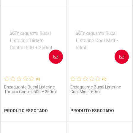
FECHAR
FECHAR
FEC
FEC
Laboratório
Por Menos
Laboratório
Por Menos
AVISE-ME
AVISE-ME
(0)
(0)
Enxaguante Bucal Listerine
Enxaguante Bucal Listerine
Tártaro Control 500 + 250ml
Cool Mint - 60ml
Ver Desconto Convênio
Ver Desconto Convênio
PRODUTO ESGOTADO
PRODUTO ESGOTADO
FECHAR
FECHAR
FEC
FEC