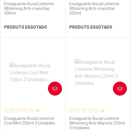
Enxaguante Bucal Listerine
Enxaguante Bucal Listerine
Whitening Anti-manchas
Whitening Anti-manchas
500ml
250ml
Ver Desconto Convênio
Ver Desconto Convênio
PRODUTO ESGOTADO
PRODUTO ESGOTADO
FECHAR
FECHAR
FEC
FEC
Laboratório
Por Menos
Laboratório
Por Menos
AVISE-ME
AVISE-ME
(0)
(0)
Enxaguante Bucal Listerine
Enxaguante Bucal Listerine
Cool Mint 250ml 3 Unidades
Whitening Anti-Mancha 250ml
3 Unidades