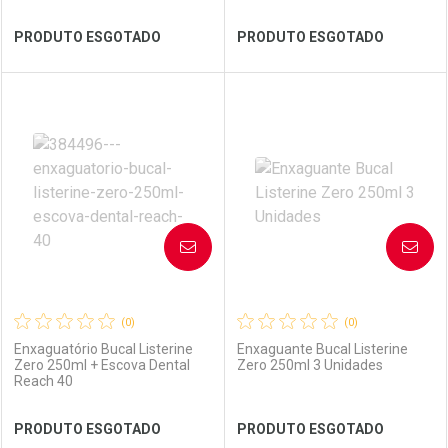
Ver Desconto Convênio
Ver Desconto Convênio
PRODUTO ESGOTADO
PRODUTO ESGOTADO
FECHAR
FECHAR
FEC
FEC
Laboratório
Por Menos
Laboratório
Por Menos
AVISE-ME
AVISE-ME
(0)
(0)
Enxaguatório Bucal Listerine
Enxaguante Bucal Listerine
Zero 250ml + Escova Dental
Zero 250ml 3 Unidades
Reach 40
Ver Desconto Convênio
Ver Desconto Convênio
PRODUTO ESGOTADO
PRODUTO ESGOTADO