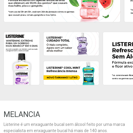
Ativar Desconto
Ativar Desconto
Comprar sem Desconto
Comprar sem Desconto
Comprar sem Desconto
Comprar sem Desconto
Por R$ 24,99/cada
Por R$ 21,11/cada
Por R$ 24,99/cada
Por R$ 21,11/cada
MELANCIA
Listerine é um enxaguante bucal sem álcool feito por uma marca
especialista em enxaguante bucal há mais de 140 anos.