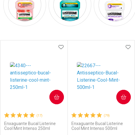
Prateleira
ADICIONAR AOS FAVORITOS
ADI
COMPRAR
COMPRAR
(17)
(79)
Enxaguante Bucal Listerine
Enxaguante Bucal Listerine
Cool Mint Intenso 250ml
Cool Mint Intenso 500ml