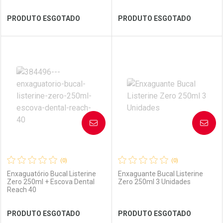
Ver Desconto Convênio
Ver Desconto Convênio
PRODUTO ESGOTADO
PRODUTO ESGOTADO
FECHAR
FECHAR
FEC
FEC
Laboratório
Por Menos
Laboratório
Por Menos
AVISE-ME
AVISE-ME
(0)
(0)
Enxaguatório Bucal Listerine
Enxaguante Bucal Listerine
Zero 250ml + Escova Dental
Zero 250ml 3 Unidades
Reach 40
Ver Desconto Convênio
Ver Desconto Convênio
PRODUTO ESGOTADO
PRODUTO ESGOTADO