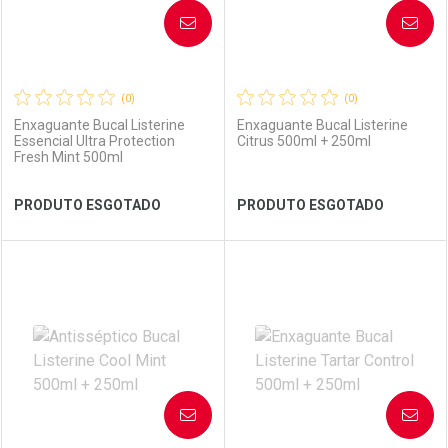
AVISE-ME
AVISE-ME
(0)
(0)
Enxaguante Bucal Listerine
Enxaguante Bucal Listerine
Essencial Ultra Protection
Citrus 500ml + 250ml
Fresh Mint 500ml
Ver Desconto Convênio
Ver Desconto Convênio
PRODUTO ESGOTADO
PRODUTO ESGOTADO
FECHAR
FECHAR
FEC
FEC
Laboratório
Por Menos
Laboratório
Por Menos
AVISE-ME
AVISE-ME