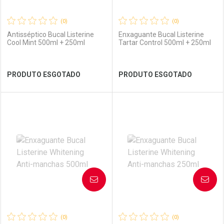
(0)
(0)
Antisséptico Bucal Listerine
Enxaguante Bucal Listerine
Cool Mint 500ml + 250ml
Tartar Control 500ml + 250ml
Ver Desconto Convênio
Ver Desconto Convênio
PRODUTO ESGOTADO
PRODUTO ESGOTADO
FECHAR
FECHAR
FEC
FEC
Laboratório
Por Menos
Laboratório
Por Menos
AVISE-ME
AVISE-ME
(0)
(0)