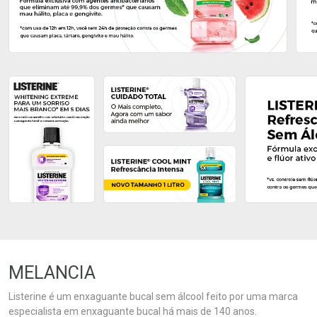
Ativar Desconto
Ativar Desconto
Comprar sem Desconto
Comprar sem Desconto
Comprar sem Desconto
Comprar sem Desconto
Por R$ 47,79/cada
Por R$ 24,99/cada
Por R$ 47,79/cada
Por R$ 24,99/cada
MELANCIA
Listerine é um enxaguante bucal sem álcool feito por uma marca
especialista em enxaguante bucal há mais de 140 anos.