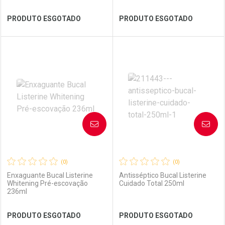
Ver Desconto Convênio
Ver Desconto Convênio
PRODUTO ESGOTADO
PRODUTO ESGOTADO
FECHAR
FECHAR
FEC
FEC
Laboratório
Por Menos
Laboratório
Por Menos
AVISE-ME
AVISE-ME
(0)
(0)
Enxaguante Bucal Listerine
Antisséptico Bucal Listerine
Whitening Pré-escovação
Cuidado Total 250ml
236ml
Ver Desconto Convênio
Ver Desconto Convênio
PRODUTO ESGOTADO
PRODUTO ESGOTADO