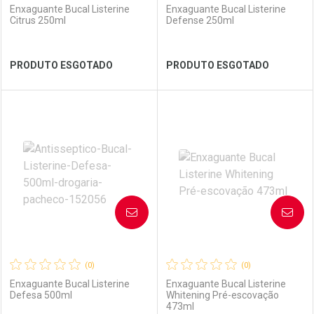
Enxaguante Bucal Listerine
Enxaguante Bucal Listerine
Citrus 250ml
Defense 250ml
Ver Desconto Convênio
Ver Desconto Convênio
PRODUTO ESGOTADO
PRODUTO ESGOTADO
FECHAR
FECHAR
FEC
FEC
Laboratório
Por Menos
Laboratório
Por Menos
AVISE-ME
AVISE-ME
(0)
(0)
Enxaguante Bucal Listerine
Enxaguante Bucal Listerine
Defesa 500ml
Whitening Pré-escovação
473ml