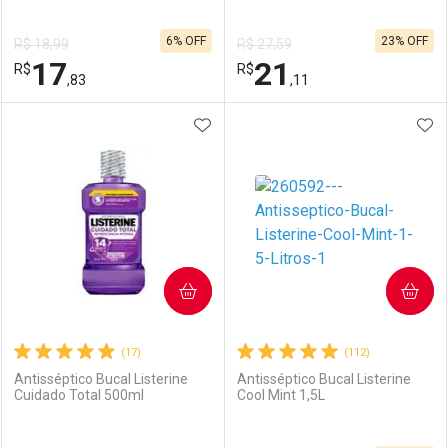
6% OFF
23% OFF
R$ 18,99
R$ 27,59
17
21
R$
R$
,83
,11
ADICIONAR AOS FAVORITOS
ADI
FECHAR
FECHAR
F
F
Laboratório
Por Menos
Laboratório
Por Menos
COMPRAR
COMPRAR
(17)
(112)
Antisséptico Bucal Listerine
Antisséptico Bucal Listerine
Cuidado Total 500ml
Cool Mint 1,5L
Ativar Desconto
Ativar Desconto