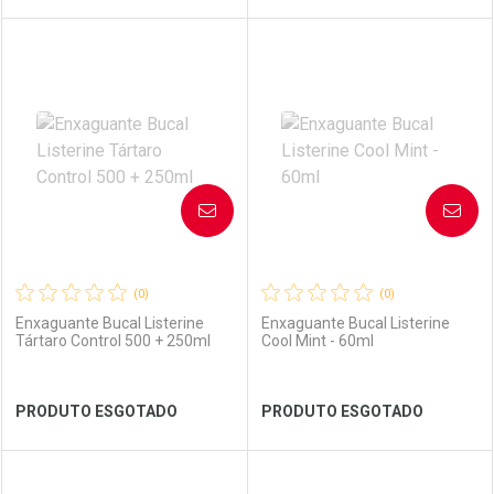
FECHAR
FECHAR
FEC
FEC
Laboratório
Por Menos
Laboratório
Por Menos
AVISE-ME
AVISE-ME
(0)
(0)
Enxaguante Bucal Listerine
Enxaguante Bucal Listerine
Tártaro Control 500 + 250ml
Cool Mint - 60ml
Ver Desconto Convênio
Ver Desconto Convênio
PRODUTO ESGOTADO
PRODUTO ESGOTADO
FECHAR
FECHAR
FEC
FEC