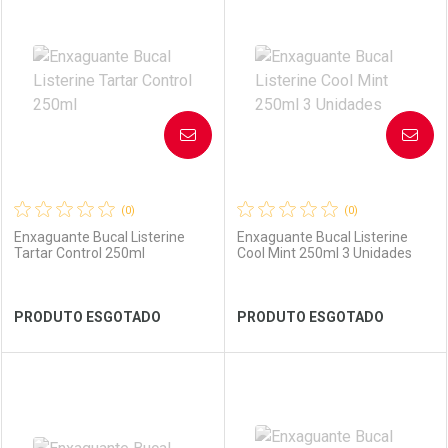
Laboratório
Por Menos
Laboratório
Por Menos
AVISE-ME
AVISE-ME
(0)
(0)
Enxaguante Bucal Listerine
Enxaguante Bucal Listerine
Tartar Control 250ml
Cool Mint 250ml 3 Unidades
Ver Desconto Convênio
Ver Desconto Convênio
PRODUTO ESGOTADO
PRODUTO ESGOTADO
FECHAR
FECHAR
FEC
FEC
Laboratório
Por Menos
Laboratório
Por Menos