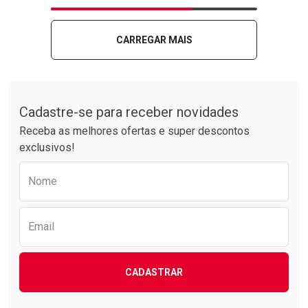
Laboratório
Por Menos
Laboratório
Por Menos
CARREGAR MAIS
Tudo sobre a Drogarias Pacheco
Cadastre-se para receber novidades
Receba as melhores ofertas e super descontos
exclusivos!
Preencha o formulário abaixo para receber 
Nome
Ver Desconto Convênio
Ver Desconto Convênio
Email
CADASTRAR