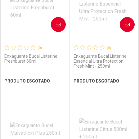
AVISE-ME
AVISE-ME
(0)
(0)
Enxaguante Bucal Listerine
Enxaguante Bucal Listerine
Freshburst 60ml
Essencial Ultra Protection
Fresh Mint - 250ml
Ver Desconto Convênio
Ver Desconto Convênio
PRODUTO ESGOTADO
PRODUTO ESGOTADO
FECHAR
FECHAR
FEC
FEC
Laboratório
Por Menos
Laboratório
Por Menos