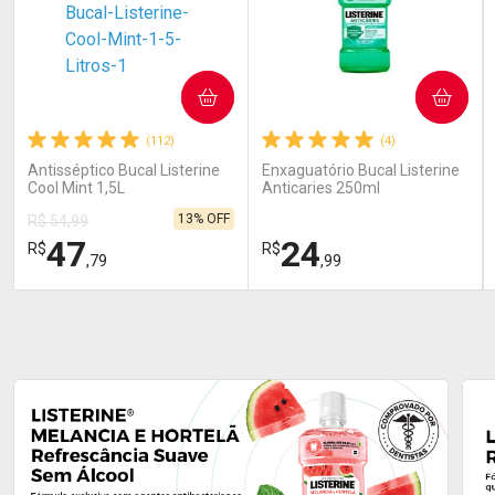
COMPRAR
COMPRAR
(112)
(4)
Antisséptico Bucal Listerine
Enxaguatório Bucal Listerine
Cool Mint 1,5L
Anticaries 250ml
13% OFF
R$ 54,99
47
24
R$
R$
,79
,99
FECHAR
FECHAR
FEC
FEC
Laboratório
Laboratório
Por Menos
Por Menos