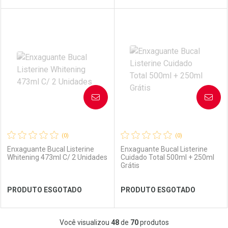
FECHAR
FECHAR
FEC
FEC
Laboratório
Por Menos
Laboratório
Por Menos
AVISE-ME
AVISE-ME
(0)
(0)
Enxaguante Bucal Listerine
Enxaguante Bucal Listerine
Whitening 473ml C/ 2 Unidades
Cuidado Total 500ml + 250ml
Grátis
Ver Desconto Convênio
Ver Desconto Convênio
PRODUTO ESGOTADO
PRODUTO ESGOTADO
FECHAR
FECHAR
FEC
FEC
Você visualizou
48
de
70
produtos