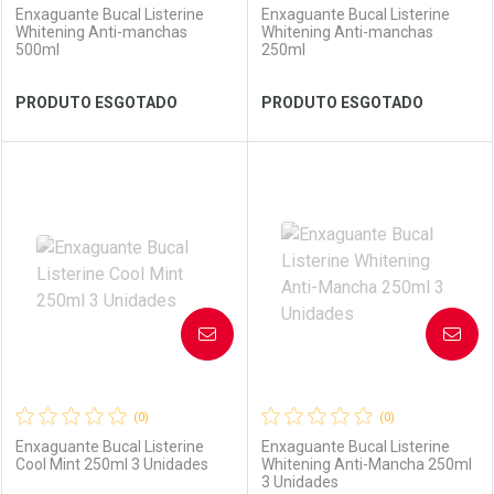
Enxaguante Bucal Listerine
Enxaguante Bucal Listerine
Whitening Anti-manchas
Whitening Anti-manchas
500ml
250ml
Ver Desconto Convênio
Ver Desconto Convênio
PRODUTO ESGOTADO
PRODUTO ESGOTADO
FECHAR
FECHAR
FEC
FEC
Laboratório
Por Menos
Laboratório
Por Menos
AVISE-ME
AVISE-ME
(0)
(0)
Enxaguante Bucal Listerine
Enxaguante Bucal Listerine
Cool Mint 250ml 3 Unidades
Whitening Anti-Mancha 250ml
3 Unidades