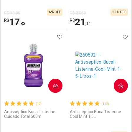
6% OFF
23% OFF
R$ 18,99
R$ 27,59
17
21
R$
R$
,83
,11
ADICIONAR AOS FAVORITOS
ADI
FECHAR
FECHAR
F
F
Laboratório
Por Menos
Laboratório
Por Menos
COMPRAR
COMPRAR
(17)
(112)
Antisséptico Bucal Listerine
Antisséptico Bucal Listerine
Cuidado Total 500ml
Cool Mint 1,5L
Ativar Desconto
Ativar Desconto