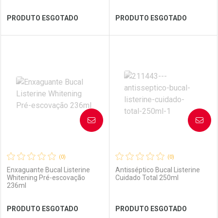
Ver Desconto Convênio
Ver Desconto Convênio
PRODUTO ESGOTADO
PRODUTO ESGOTADO
FECHAR
FECHAR
FEC
FEC
Laboratório
Por Menos
Laboratório
Por Menos
AVISE-ME
AVISE-ME
(0)
(0)
Enxaguante Bucal Listerine
Antisséptico Bucal Listerine
Whitening Pré-escovação
Cuidado Total 250ml
236ml
Ver Desconto Convênio
Ver Desconto Convênio
PRODUTO ESGOTADO
PRODUTO ESGOTADO