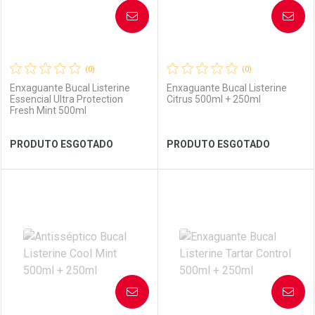
AVISE-ME
AVISE-ME
(0)
(0)
Enxaguante Bucal Listerine
Enxaguante Bucal Listerine
Essencial Ultra Protection
Citrus 500ml + 250ml
Fresh Mint 500ml
Ver Desconto Convênio
Ver Desconto Convênio
PRODUTO ESGOTADO
PRODUTO ESGOTADO
FECHAR
FECHAR
FEC
FEC
Laboratório
Por Menos
Laboratório
Por Menos
AVISE-ME
AVISE-ME