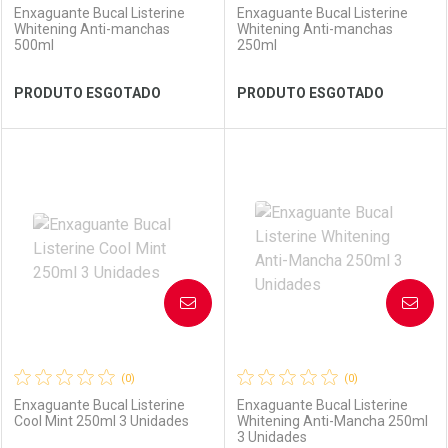
Enxaguante Bucal Listerine
Enxaguante Bucal Listerine
Whitening Anti-manchas
Whitening Anti-manchas
500ml
250ml
Ver Desconto Convênio
Ver Desconto Convênio
PRODUTO ESGOTADO
PRODUTO ESGOTADO
FECHAR
FECHAR
FEC
FEC
Laboratório
Por Menos
Laboratório
Por Menos
AVISE-ME
AVISE-ME
(0)
(0)
Enxaguante Bucal Listerine
Enxaguante Bucal Listerine
Cool Mint 250ml 3 Unidades
Whitening Anti-Mancha 250ml
3 Unidades