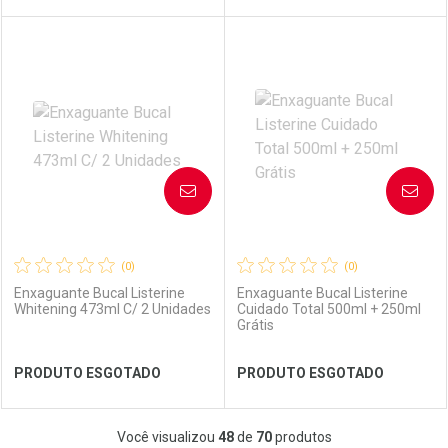
FECHAR
FECHAR
FEC
FEC
Laboratório
Por Menos
Laboratório
Por Menos
AVISE-ME
AVISE-ME
(0)
(0)
Enxaguante Bucal Listerine
Enxaguante Bucal Listerine
Whitening 473ml C/ 2 Unidades
Cuidado Total 500ml + 250ml
Grátis
Ver Desconto Convênio
Ver Desconto Convênio
PRODUTO ESGOTADO
PRODUTO ESGOTADO
FECHAR
FECHAR
FEC
FEC
Você visualizou
48
de
70
produtos