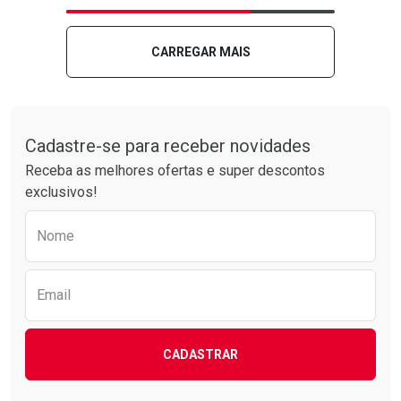
Laboratório
Por Menos
Laboratório
Por Menos
CARREGAR MAIS
Tudo sobre a Drogarias Pacheco
Cadastre-se para receber novidades
Receba as melhores ofertas e super descontos
exclusivos!
Preencha o formulário abaixo para receber 
Nome
Ver Desconto Convênio
Ver Desconto Convênio
Email
CADASTRAR