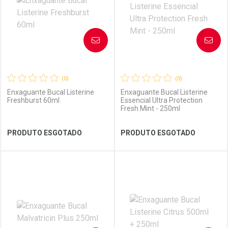
AVISE-ME
AVISE-ME
(0)
(0)
Enxaguante Bucal Listerine
Enxaguante Bucal Listerine
Freshburst 60ml
Essencial Ultra Protection
Fresh Mint - 250ml
Ver Desconto Convênio
Ver Desconto Convênio
PRODUTO ESGOTADO
PRODUTO ESGOTADO
FECHAR
FECHAR
FEC
FEC
Laboratório
Por Menos
Laboratório
Por Menos