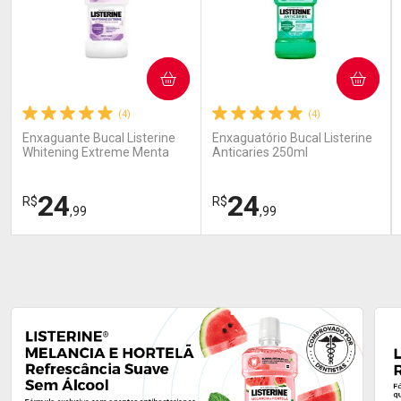
COMPRAR
COMPRAR
(4)
(4)
Enxaguante Bucal Listerine
Enxaguatório Bucal Listerine
Whitening Extreme Menta
Anticaries 250ml
250 ml
24
24
R$
R$
,99
,99
FECHAR
FECHAR
FEC
FEC
Laboratório
Laboratório
Por Menos
Por Menos