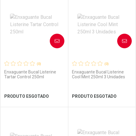
Laboratório
Por Menos
Laboratório
Por Menos
AVISE-ME
AVISE-ME
(0)
(0)
Enxaguante Bucal Listerine
Enxaguante Bucal Listerine
Tartar Control 250ml
Cool Mint 250ml 3 Unidades
Ver Desconto Convênio
Ver Desconto Convênio
PRODUTO ESGOTADO
PRODUTO ESGOTADO
FECHAR
FECHAR
FEC
FEC
Laboratório
Por Menos
Laboratório
Por Menos