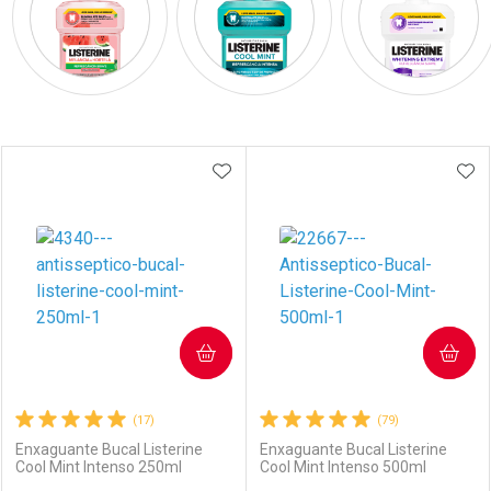
Prateleira
ADICIONAR AOS FAVORITOS
ADI
COMPRAR
COMPRAR
(17)
(79)
Enxaguante Bucal Listerine
Enxaguante Bucal Listerine
Cool Mint Intenso 250ml
Cool Mint Intenso 500ml