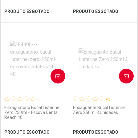
Ver Desconto Convênio
Ver Desconto Convênio
PRODUTO ESGOTADO
PRODUTO ESGOTADO
FECHAR
FECHAR
FEC
FEC
Laboratório
Por Menos
Laboratório
Por Menos
AVISE-ME
AVISE-ME
(0)
(0)
Enxaguatório Bucal Listerine
Enxaguante Bucal Listerine
Zero 250ml + Escova Dental
Zero 250ml 3 Unidades
Reach 40
Ver Desconto Convênio
Ver Desconto Convênio
PRODUTO ESGOTADO
PRODUTO ESGOTADO