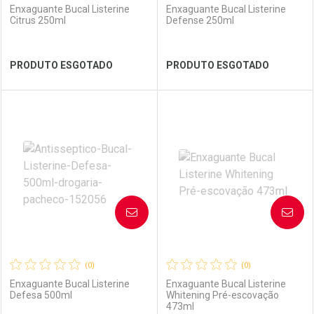
Enxaguante Bucal Listerine
Enxaguante Bucal Listerine
Citrus 250ml
Defense 250ml
Ver Desconto Convênio
Ver Desconto Convênio
PRODUTO ESGOTADO
PRODUTO ESGOTADO
FECHAR
FECHAR
FEC
FEC
Laboratório
Por Menos
Laboratório
Por Menos
AVISE-ME
AVISE-ME
(0)
(0)
Enxaguante Bucal Listerine
Enxaguante Bucal Listerine
Defesa 500ml
Whitening Pré-escovação
473ml