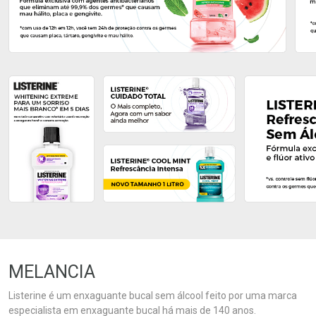
Ativar Desconto
Ativar Desconto
Comprar sem Desconto
Comprar sem Desconto
Comprar sem Desconto
Comprar sem Desconto
Por R$ 24,99/cada
Por R$ 24,99/cada
Por R$ 24,99/cada
Por R$ 24,99/cada
MELANCIA
Listerine é um enxaguante bucal sem álcool feito por uma marca
especialista em enxaguante bucal há mais de 140 anos.