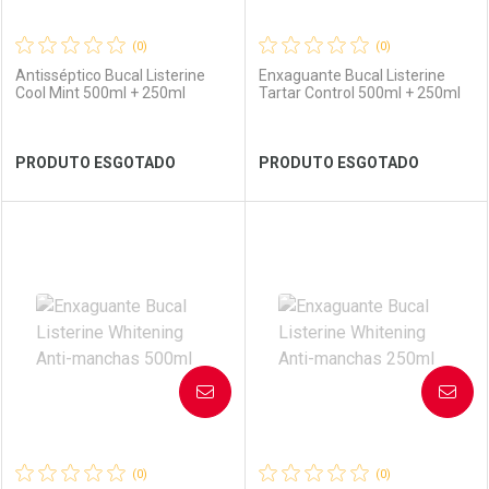
(0)
(0)
Antisséptico Bucal Listerine
Enxaguante Bucal Listerine
Cool Mint 500ml + 250ml
Tartar Control 500ml + 250ml
Ver Desconto Convênio
Ver Desconto Convênio
PRODUTO ESGOTADO
PRODUTO ESGOTADO
FECHAR
FECHAR
FEC
FEC
Laboratório
Por Menos
Laboratório
Por Menos
AVISE-ME
AVISE-ME
(0)
(0)