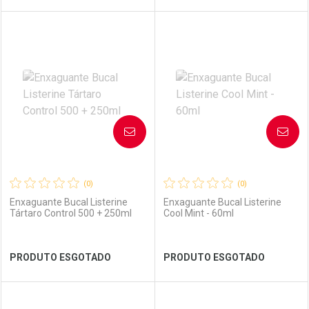
FECHAR
FECHAR
FEC
FEC
Laboratório
Por Menos
Laboratório
Por Menos
AVISE-ME
AVISE-ME
(0)
(0)
Enxaguante Bucal Listerine
Enxaguante Bucal Listerine
Tártaro Control 500 + 250ml
Cool Mint - 60ml
Ver Desconto Convênio
Ver Desconto Convênio
PRODUTO ESGOTADO
PRODUTO ESGOTADO
FECHAR
FECHAR
FEC
FEC