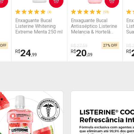
COMPRAR
COMPRAR
(4)
(59)
Enxaguante Bucal
Enxaguante Bucal
Enx
Listerine Whitening
Antisséptico Listerine
Lis
Extreme Menta 250 ml
Melancia & Hortelã
Sua
Zero Álcool 500ml
50
 OFF
R$ 27,59
27% OFF
R$ 
24
20
R$
R$
R$
,99
,09
FECHAR
FECHAR
FECHAR
FECHAR
FEC
FEC
Laboratório
Laboratório
La
Por Menos
Por Menos
P
Ativar Desconto
Ativar Desconto
A