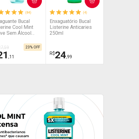
COMPRAR
COMPRAR
(84)
(4)
aguante Bucal
Enxaguatório Bucal
terine Cool Mint
Listerine Anticaries
ve Sem Álcool
250ml
0ml
27,59
23% OFF
21
24
R$
,11
,99
HAR
HAR
FECHAR
FECHAR
FECHAR
FECHAR
boratório
Laboratório
or Menos
Por Menos
tivar Desconto
Ativar Desconto