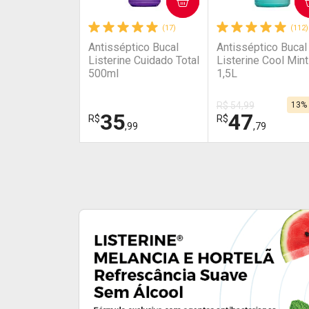
COMPRAR
COMPRAR
(17)
(112)
Antisséptico Bucal
Antisséptico Bucal
Listerine Cuidado Total
Listerine Cool Mint
500ml
1,5L
R$ 54,99
13%
35
47
R$
R$
,99
,79
FECHAR
FECHAR
Laboratório
Laboratório
Por Menos
Por Menos
Ativar Desconto
Ativar Desconto