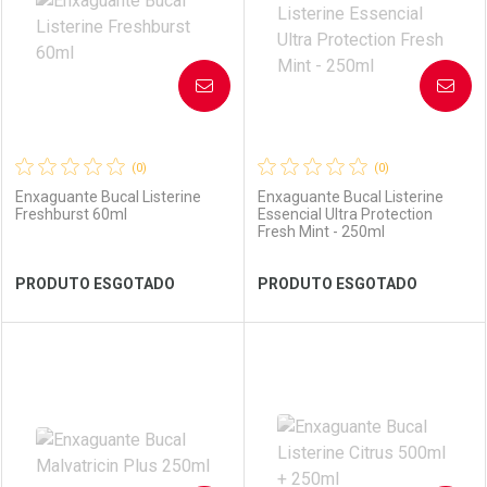
AVISE-ME
AVISE-ME
(0)
(0)
Enxaguante Bucal Listerine
Enxaguante Bucal Listerine
Freshburst 60ml
Essencial Ultra Protection
Fresh Mint - 250ml
Ver Desconto Convênio
Ver Desconto Convênio
PRODUTO ESGOTADO
PRODUTO ESGOTADO
FECHAR
FECHAR
FEC
FEC
Laboratório
Por Menos
Laboratório
Por Menos