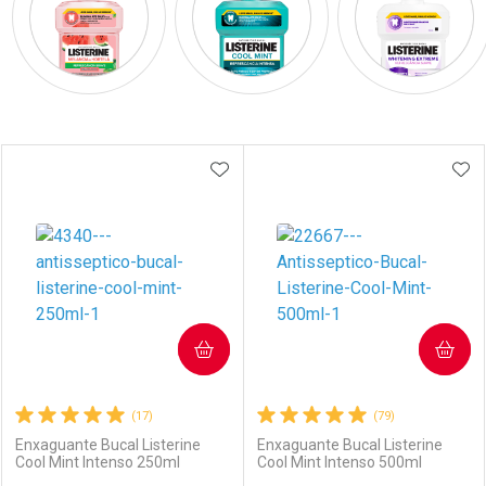
Prateleira
ADICIONAR AOS FAVORITOS
ADI
COMPRAR
COMPRAR
(17)
(79)
Enxaguante Bucal Listerine
Enxaguante Bucal Listerine
Cool Mint Intenso 250ml
Cool Mint Intenso 500ml