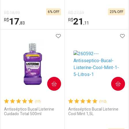
6% OFF
23% OFF
R$ 18,99
R$ 27,59
17
21
R$
R$
,83
,11
ADICIONAR AOS FAVORITOS
ADI
FECHAR
FECHAR
F
F
Laboratório
Por Menos
Laboratório
Por Menos
COMPRAR
COMPRAR
(17)
(112)
Antisséptico Bucal Listerine
Antisséptico Bucal Listerine
Cuidado Total 500ml
Cool Mint 1,5L
Ativar Desconto
Ativar Desconto