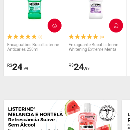
COMPRAR
COMPRAR
(4)
(4)
Enxaguatório Bucal Listerine
Enxaguante Bucal Listerine
Anticaries 250ml
Whitening Extreme Menta
250 ml
24
24
R$
R$
,99
,99
FECHAR
FECHAR
FEC
FEC
Laboratório
Laboratório
Por Menos
Por Menos