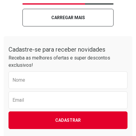
Laboratório
Por Menos
Laboratório
Por Menos
CARREGAR MAIS
Tudo sobre a Drogarias Pacheco
Cadastre-se para receber novidades
Receba as melhores ofertas e super descontos
exclusivos!
Preencha o formulário abaixo para receber 
Nome
Ver Desconto Convênio
Ver Desconto Convênio
Email
CADASTRAR