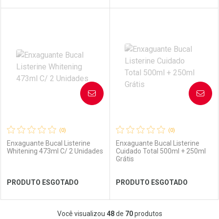
FECHAR
FECHAR
FEC
FEC
Laboratório
Por Menos
Laboratório
Por Menos
AVISE-ME
AVISE-ME
(0)
(0)
Enxaguante Bucal Listerine
Enxaguante Bucal Listerine
Whitening 473ml C/ 2 Unidades
Cuidado Total 500ml + 250ml
Grátis
Ver Desconto Convênio
Ver Desconto Convênio
PRODUTO ESGOTADO
PRODUTO ESGOTADO
FECHAR
FECHAR
FEC
FEC
Você visualizou
48
de
70
produtos