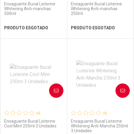
Enxaguante Bucal Listerine
Enxaguante Bucal Listerine
Whitening Anti-manchas
Whitening Anti-manchas
500ml
250ml
Ver Desconto Convênio
Ver Desconto Convênio
PRODUTO ESGOTADO
PRODUTO ESGOTADO
FECHAR
FECHAR
FEC
FEC
Laboratório
Por Menos
Laboratório
Por Menos
AVISE-ME
AVISE-ME
(0)
(0)
Enxaguante Bucal Listerine
Enxaguante Bucal Listerine
Cool Mint 250ml 3 Unidades
Whitening Anti-Mancha 250ml
3 Unidades