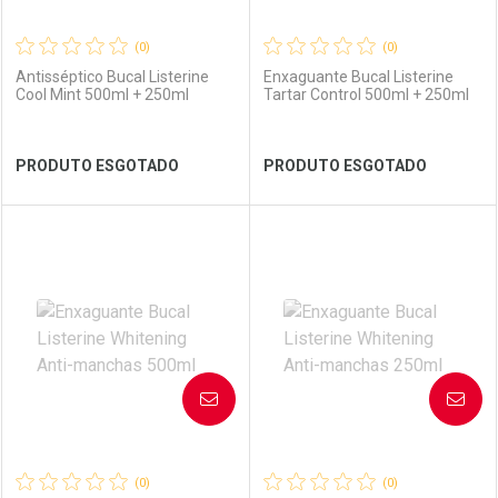
(0)
(0)
Antisséptico Bucal Listerine
Enxaguante Bucal Listerine
Cool Mint 500ml + 250ml
Tartar Control 500ml + 250ml
Ver Desconto Convênio
Ver Desconto Convênio
PRODUTO ESGOTADO
PRODUTO ESGOTADO
FECHAR
FECHAR
FEC
FEC
Laboratório
Por Menos
Laboratório
Por Menos
AVISE-ME
AVISE-ME
(0)
(0)