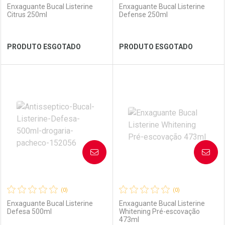
Enxaguante Bucal Listerine
Enxaguante Bucal Listerine
Citrus 250ml
Defense 250ml
Ver Desconto Convênio
Ver Desconto Convênio
PRODUTO ESGOTADO
PRODUTO ESGOTADO
FECHAR
FECHAR
FEC
FEC
Laboratório
Por Menos
Laboratório
Por Menos
AVISE-ME
AVISE-ME
(0)
(0)
Enxaguante Bucal Listerine
Enxaguante Bucal Listerine
Defesa 500ml
Whitening Pré-escovação
473ml