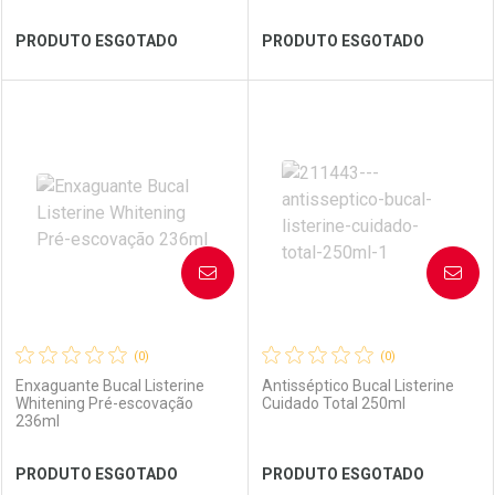
Ver Desconto Convênio
Ver Desconto Convênio
PRODUTO ESGOTADO
PRODUTO ESGOTADO
FECHAR
FECHAR
FEC
FEC
Laboratório
Por Menos
Laboratório
Por Menos
AVISE-ME
AVISE-ME
(0)
(0)
Enxaguante Bucal Listerine
Antisséptico Bucal Listerine
Whitening Pré-escovação
Cuidado Total 250ml
236ml
Ver Desconto Convênio
Ver Desconto Convênio
PRODUTO ESGOTADO
PRODUTO ESGOTADO