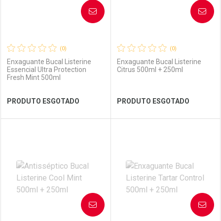
AVISE-ME
AVISE-ME
(0)
(0)
Enxaguante Bucal Listerine
Enxaguante Bucal Listerine
Essencial Ultra Protection
Citrus 500ml + 250ml
Fresh Mint 500ml
Ver Desconto Convênio
Ver Desconto Convênio
PRODUTO ESGOTADO
PRODUTO ESGOTADO
FECHAR
FECHAR
FEC
FEC
Laboratório
Por Menos
Laboratório
Por Menos
AVISE-ME
AVISE-ME