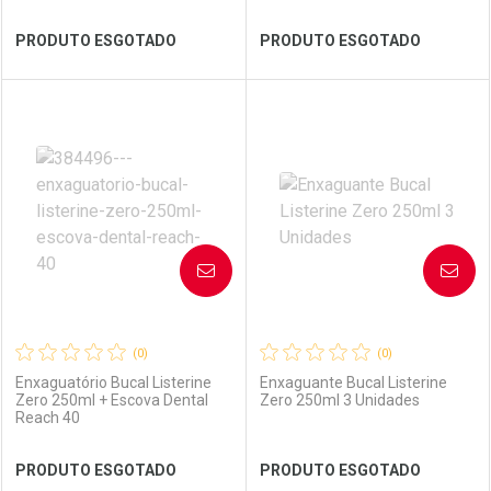
Ver Desconto Convênio
Ver Desconto Convênio
PRODUTO ESGOTADO
PRODUTO ESGOTADO
FECHAR
FECHAR
FEC
FEC
Laboratório
Por Menos
Laboratório
Por Menos
AVISE-ME
AVISE-ME
(0)
(0)
Enxaguatório Bucal Listerine
Enxaguante Bucal Listerine
Zero 250ml + Escova Dental
Zero 250ml 3 Unidades
Reach 40
Ver Desconto Convênio
Ver Desconto Convênio
PRODUTO ESGOTADO
PRODUTO ESGOTADO