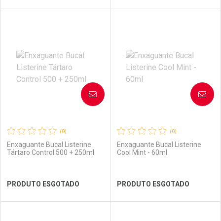
FECHAR
FECHAR
FEC
FEC
Laboratório
Por Menos
Laboratório
Por Menos
AVISE-ME
AVISE-ME
(0)
(0)
Enxaguante Bucal Listerine
Enxaguante Bucal Listerine
Tártaro Control 500 + 250ml
Cool Mint - 60ml
Ver Desconto Convênio
Ver Desconto Convênio
PRODUTO ESGOTADO
PRODUTO ESGOTADO
FECHAR
FECHAR
FEC
FEC