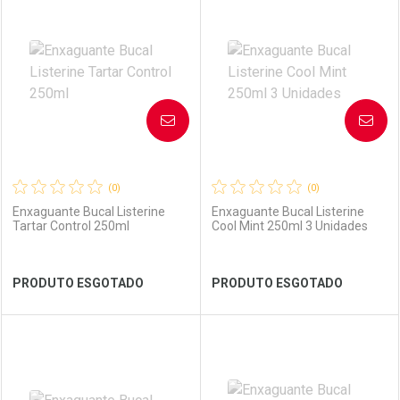
Laboratório
Por Menos
Laboratório
Por Menos
AVISE-ME
AVISE-ME
(0)
(0)
Enxaguante Bucal Listerine
Enxaguante Bucal Listerine
Tartar Control 250ml
Cool Mint 250ml 3 Unidades
Ver Desconto Convênio
Ver Desconto Convênio
PRODUTO ESGOTADO
PRODUTO ESGOTADO
FECHAR
FECHAR
FEC
FEC
Laboratório
Por Menos
Laboratório
Por Menos