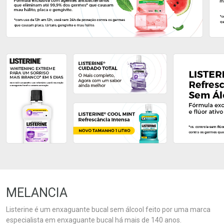
Ativar Desconto
Ativar Desconto
Comprar sem Desconto
Comprar sem Desconto
Comprar sem Desconto
Comprar sem Desconto
Por R$ 24,99/cada
Por R$ 24,99/cada
Por R$ 24,99/cada
Por R$ 24,99/cada
MELANCIA
Listerine é um enxaguante bucal sem álcool feito por uma marca
especialista em enxaguante bucal há mais de 140 anos.