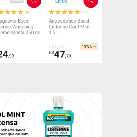
COMPRAR
COMPRAR
(4)
(112)
aguante Bucal
Antisséptico Bucal
terine Whitening
Listerine Cool Mint
reme Menta 250 ml
1,5L
R$ 54,99
13% OFF
24
47
R$
,99
,79
HAR
HAR
FECHAR
FECHAR
FECHAR
FECHAR
boratório
Laboratório
or Menos
Por Menos
tivar Desconto
Ativar Desconto