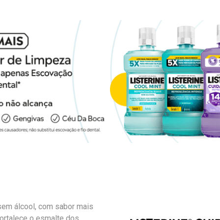
 sem álcool, com sabor mais
 fortalece o esmalte dos