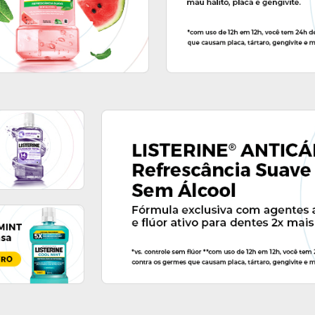
conto
Comprar sem Desconto
Comprar sem Desconto
C
conto
Comprar sem Desconto
Comprar sem Desconto
C
Por R$ 35,99/cada
Por R$ 21,11/cada
Po
Por R$ 35,99/cada
Por R$ 21,11/cada
Po