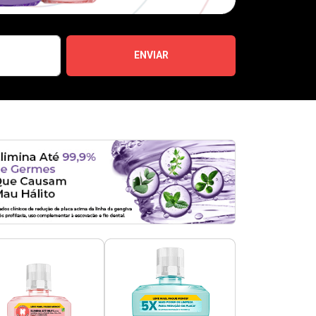
 receber as melhores ofertas:
ENVIAR