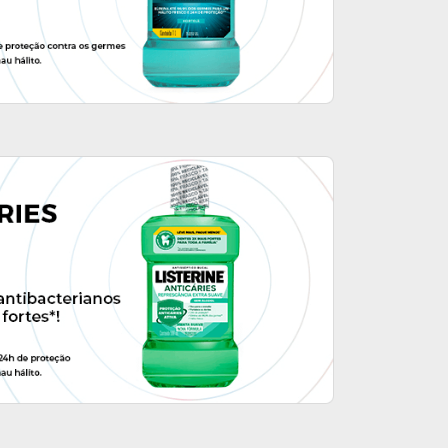
omprar sem Desconto
Comprar sem Desconto
omprar sem Desconto
Comprar sem Desconto
r R$ 24,99/cada
Por R$ 47,79/cada
r R$ 24,99/cada
Por R$ 47,79/cada