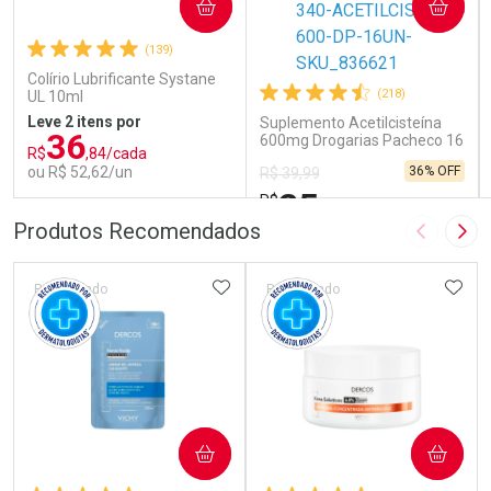
COMPRAR
COMPRAR
(139)
Colírio Lubrificante Systane
(218)
UL 10ml
Leve 2 itens por
Suplemento Acetilcisteína
36
600mg Drogarias Pacheco 16
R$
,84/cada
Sachês
ou R$ 52,62/un
36% OFF
R$ 39,99
25
R$
,79
FECHAR
FECHAR
FEC
FEC
Produtos Recomendados
Imagem A
Pró
Laboratório
Laboratório
Por Menos
Por Menos
ADICIONAR AOS FAVORITOS
ADIC
Patrocinado
Patrocinado
COMPRAR
COMPRAR
Ativar Desconto
Ativar Desconto