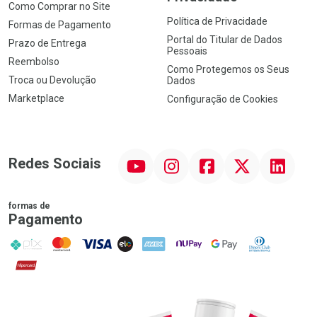
Como Comprar no Site
Política de Privacidade
Formas de Pagamento
Portal do Titular de Dados
Prazo de Entrega
Pessoais
Reembolso
Como Protegemos os Seus
Troca ou Devolução
Dados
Marketplace
Configuração de Cookies
YouTube
Instagram
Facebook
Twitter
Linkedin
Redes Sociais
formas de
Pagamento
PIX
MasterCard
VISA
ELO
AMEX
NuPay
Google Pay
Diners Club
Hipercard
Promoção em Destaque