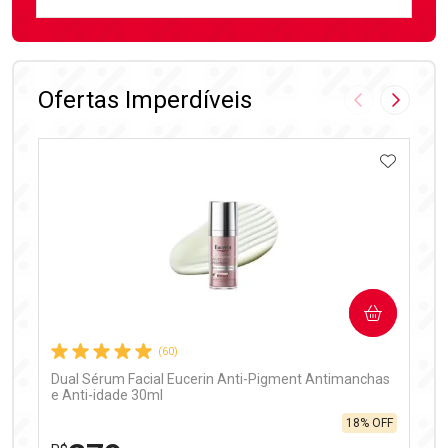
FECHAR
FECHAR
Laboratório
Por Menos
Ofertas Imperdíveis
Imagem Anter
Próxima
ADICIO
Ativar Desconto
COMPRAR
Comprar sem Desconto
Comprar sem Desconto
Por R$ 97,90/cada
Por R$ 97,90/cada
(60)
Dual Sérum Facial Eucerin Anti-Pigment Antimanchas
e Anti-idade 30ml
18% OFF