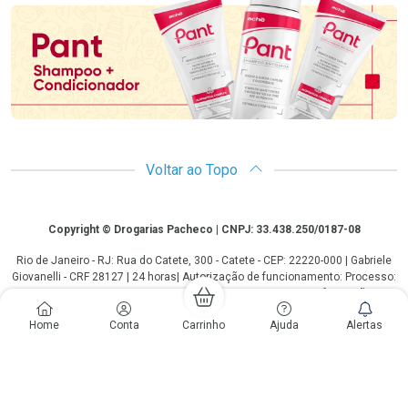
Voltar ao Topo
Copyright
Copyright © Drogarias Pacheco | CNPJ: 33.438.250/0187-08
Rio de Janeiro - RJ: Rua do Catete, 300 - Catete - CEP: 22220-000 | Gabriele
Giovanelli - CRF 28127 | 24 horas| Autorização de funcionamento: Processo:
25351.493074/2012-10 Autorização/MS: 7.25279.0 | As informações
contidas neste site, como promoções e ofertas de remédios e
Home
Conta
Carrinho
Ajuda
Alertas
medicamentos, não devem ser usadas para automedicação e não
substituem, em hipótese alguma, a medicação prescrita pelo profissional da
área médica. Somente o médico está em condições de diagnosticar
qualquer problema de saúde e prescrever o tratamento adequado. Os
preços e as promoções são válidos apenas para compras via internet. As