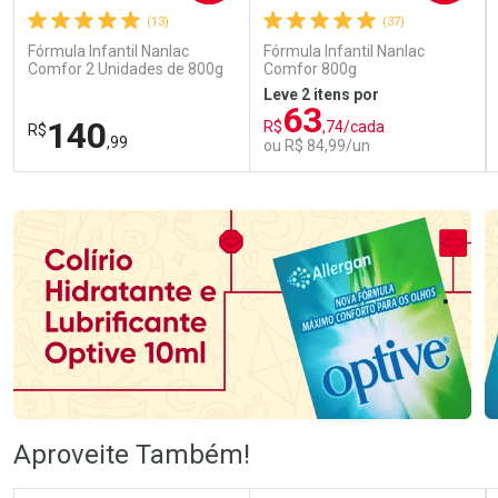
(13)
(37)
Fórmula Infantil Nanlac
Fórmula Infantil Nanlac
Comfor 2 Unidades de 800g
Comfor 800g
Leve 2 itens por
63
140
R$
,74/cada
R$
,99
ou R$ 84,99/un
FECHAR
FECHAR
FEC
FEC
Laboratório
Laboratório
Por Menos
Por Menos
Ativar Desconto
Ativar Desconto
Aproveite Também!