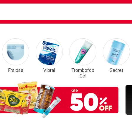
ca
isa?
em Destaque
Fraldas
Vibral
Trombofob
Secret
Gel