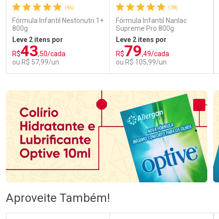
(46)
(38)
Fórmula Infantil Nestonutri 1+
Fórmula Infantil Nanlac
800g
Supreme Pro 800g
Leve 2 itens por
Leve 2 itens por
43
79
R$
,50/cada
R$
,49/cada
ou R$ 57,99/un
ou R$ 105,99/un
FECHAR
FECHAR
FEC
FEC
Laboratório
Laboratório
Por Menos
Por Menos
Ativar Desconto
Ativar Desconto
Aproveite Também!