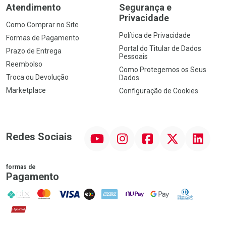
Atendimento
Segurança e
Privacidade
Como Comprar no Site
Política de Privacidade
Formas de Pagamento
Portal do Titular de Dados
Prazo de Entrega
Pessoais
Reembolso
Como Protegemos os Seus
Troca ou Devolução
Dados
Marketplace
Configuração de Cookies
YouTube
Instagram
Facebook
Twitter
Linkedin
Redes Sociais
formas de
Pagamento
PIX
MasterCard
VISA
ELO
AMEX
NuPay
Google Pay
Diners Club
Hipercard