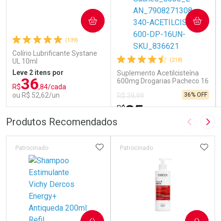
COMPRAR
COMPRAR
(139)
Colírio Lubrificante Systane
(218)
UL 10ml
Leve 2 itens por
Suplemento Acetilcisteína
36
600mg Drogarias Pacheco 16
R$
,84/cada
Sachês
ou R$ 52,62/un
36% OFF
R$ 39,99
25
R$
,79
FECHAR
FECHAR
FEC
FEC
Produtos Recomendados
Imagem A
Pró
Laboratório
Laboratório
Por Menos
Por Menos
ADICIONAR AOS FAVORITOS
ADIC
Patrocinado
Patrocinado