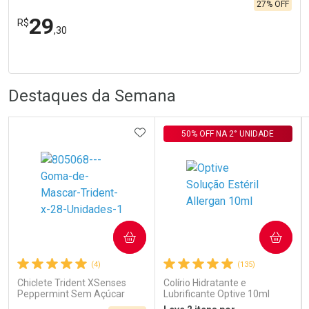
27% OFF
29
R$
,30
FECHA
FECHA
Laboratório
Por Menos
R
R
Destaques da Semana
ADICIONAR AOS FAVORITOS
50% OFF NA 2° UNIDADE
Ativar Desconto
COMPRAR
COMPRAR
Comprar sem Desconto
Comprar sem Desconto
Por R$ 29,30/cada
Por R$ 29,30/cada
(4)
(135)
Chiclete Trident XSenses
Colírio Hidratante e
Peppermint Sem Açúcar
Lubrificante Optive 10ml
Garrafa 54g