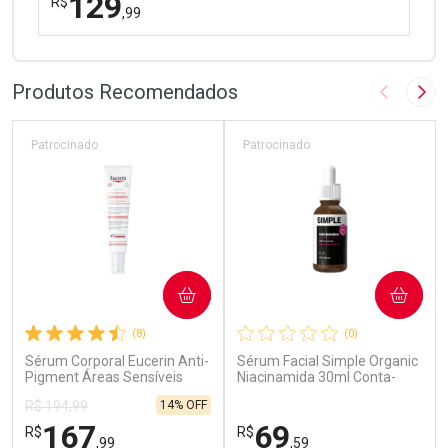
129
R$
,99
FECHAR
FECHAR
Dermaclub
Por Menos
Produtos Recomendados
Imagem A
Pró
Patrocinado
Patrocinado
Ativar Desconto
COMPRAR
COMPRAR
Comprar sem Desconto
Comprar sem Desconto
(8)
(0)
Por R$ 129,99/cada
Por R$ 129,99/cada
Sérum Corporal Eucerin Anti-
Sérum Facial Simple Organic
Pigment Áreas Sensíveis
Niacinamida 30ml Conta-
75ml
Gotas
14% OFF
R$ 194,99
167
69
R$
R$
,99
,59