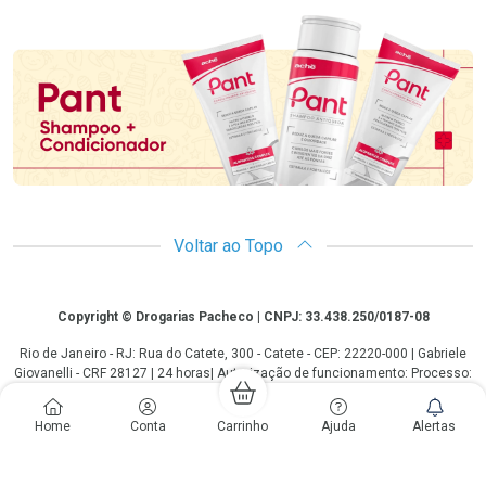
Promoção em Destaque
Voltar ao Topo
Copyright
Copyright © Drogarias Pacheco | CNPJ: 33.438.250/0187-08
Rio de Janeiro - RJ: Rua do Catete, 300 - Catete - CEP: 22220-000 | Gabriele
Giovanelli - CRF 28127 | 24 horas| Autorização de funcionamento: Processo:
25351.493074/2012-10 Autorização/MS: 7.25279.0 | As informações
contidas neste site, como promoções e ofertas de remédios e
Home
Conta
Carrinho
Ajuda
Alertas
medicamentos, não devem ser usadas para automedicação e não
substituem, em hipótese alguma, a medicação prescrita pelo profissional da
área médica. Somente o médico está em condições de diagnosticar