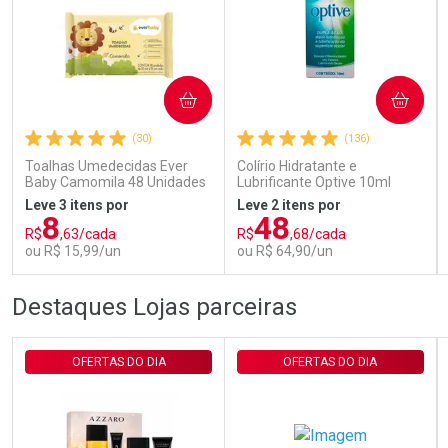
Ativar Desconto
COMPRAR
COMPRAR
Comprar sem Desconto
Comprar sem Desconto
Por R$ 143,94/cada
Por R$ 143,94/cada
(30)
(136)
Toalhas Umedecidas Ever
Colírio Hidratante e
Baby Camomila 48 Unidades
Lubrificante Optive 10ml
Leve 3 itens por
Leve 2 itens por
8
48
R$
,63/cada
R$
,68/cada
ou R$ 15,99/un
ou R$ 64,90/un
FECHAR
FECHAR
FEC
FEC
Destaques Lojas parceiras
Laboratório
Laboratório
Por Menos
Por Menos
OFERTAS DO DIA
OFERTAS DO DIA