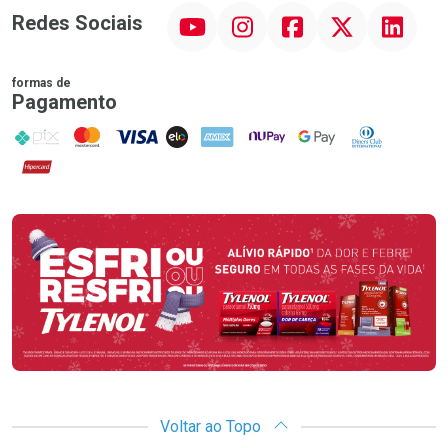
YouTube
Instagram
Facebook
Twitter
Linkedin
Redes Sociais
formas de
Pagamento
PIX
MasterCard
VISA
ELO
AMEX
NuPay
Google Pay
Diners Club
Hipercard
Promoção em Destaque
Voltar ao Topo