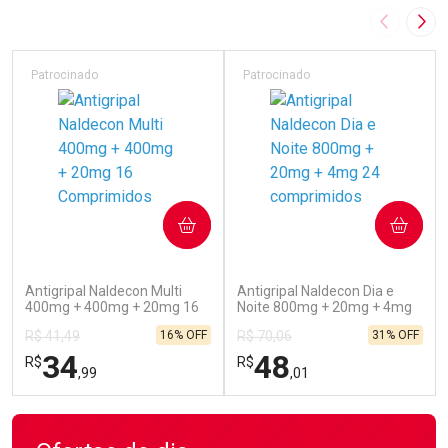
Imagem A
Pró
Patrocinado
Patrocinado
COMPRAR
COMPRAR
(52)
(45)
Antigripal Naldecon Multi
Antigripal Naldecon Dia e
400mg + 400mg + 20mg 16
Noite 800mg + 20mg + 4mg
Comprimidos
24 comprimidos
16% OFF
31% OFF
R$ 41,49
R$ 70,06
34
48
R$
R$
,99
,01
FECHAR
FECHAR
FEC
FEC
Laboratório
Laboratório