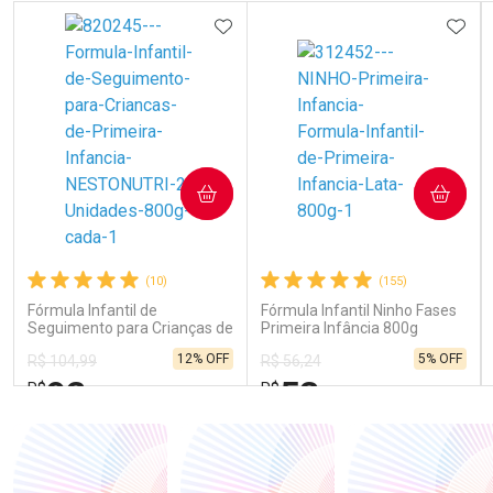
ADICIONAR AOS FAVORITOS
ADIC
COMPRAR
COMPRAR
(10)
(155)
Fórmula Infantil de
Fórmula Infantil Ninho Fases
Seguimento para Crianças de
Primeira Infância 800g
Primeira Infância Nestonutri
12% OFF
5% OFF
R$ 104,99
R$ 56,24
2 Unidades de 800g cada
92
53
R$
R$
,19
,43
FECHAR
FECHAR
FEC
FEC
Laboratório
Laboratório
Por Menos
Por Menos