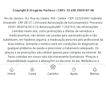
Copyright
Copyright © Drogarias Pacheco | CNPJ: 33.438.250/0187-08
Rio de Janeiro - RJ: Rua do Catete, 300 - Catete - CEP: 22220-000 | Gabriele
Giovanelli - CRF 28127 | 24 horas| Autorização de funcionamento: Processo:
25351.493074/2012-10 Autorização/MS: 7.25279.0 | As informações
contidas neste site, como promoções e ofertas de remédios e
medicamentos, não devem ser usadas para automedicação e não
substituem, em hipótese alguma, a medicação prescrita pelo profissional da
área médica. Somente o médico está em condições de diagnosticar
qualquer problema de saúde e prescrever o tratamento adequado. Os
preços e as promoções são válidos apenas para compras via internet. As
fotos contidas em nosso site são meramente ilustrativas. *Preços e
disponibilidade sujeitos a alterações no decorrer do dia. Antibióticos e
antimicrobianos vendas apenas em lojas físicas ou televendas. Portaria nº
344 - 01/02/1999 - Ministério da Saúde. Horário de funcionamento Central
de Vendas e Atendimento ao Cliente 4020 4404 ou 0800 282 10 10 de
Home
Conta
Carrinho
Ajuda
Alertas
domingo a domingo das 08h00 às 20h00.
LGPD Aceite os Cookies