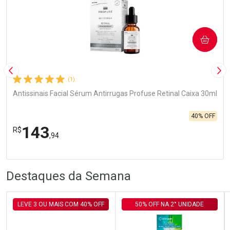
COMPRAR
Imagem Anterior
Pró
(1)
Antissinais Facial Sérum Antirrugas Profuse Retinal Caixa 30ml
40% OFF
143
R$
,94
R
R
FECHA
FECHA
Laboratório
Por Menos
Destaques da Semana
LEVE 3 OU MAIS COM 40% OFF
50% OFF NA 2° UNIDADE