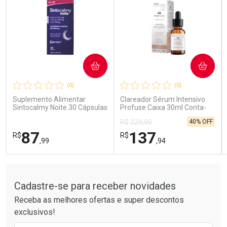
COMPRAR
COMPRAR
Ativar Desconto
Ativar Desconto
(0)
(0)
Comprar sem Desconto
Comprar sem Desconto
Comprar sem Desconto
Comprar sem Desconto
Suplemento Alimentar
Clareador Sérum Intensivo
Por R$ 189,99/cada
Por R$ 26,99/cada
Por R$ 189,99/cada
Por R$ 26,99/cada
Sintocalmy Noite 30 Cápsulas
Profuse Caixa 30ml Conta-
Gotas
40% OFF
R$ 229,90
87
137
R$
R$
,99
,94
Tudo sobre a Drogarias Pacheco
FECHAR
FECHAR
FEC
FEC
Laboratório
Laboratório
Por Menos
Por Menos
Cadastre-se para receber novidades
Receba as melhores ofertas e super descontos
exclusivos!