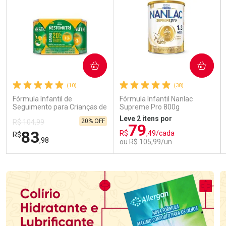
COMPRAR
COMPRAR
(10)
(38)
Fórmula Infantil de
Fórmula Infantil Nanlac
Seguimento para Crianças de
Supreme Pro 800g
Primeira Infância Nestonutri
Leve 2 itens por
20% OFF
R$ 104,99
2 Unidades de 800g cada
79
83
R$
,49/cada
R$
,98
ou R$ 105,99/un
FECHAR
FECHAR
FEC
FEC
Laboratório
Laboratório
Por Menos
Por Menos