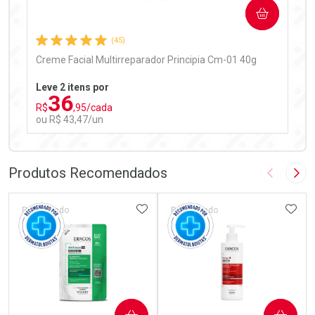
COMPRAR
Comprar sem Desconto
Comprar sem Desconto
Por R$ 97,90/cada
Por R$ 97,90/cada
(45)
Creme Facial Multirreparador Principia Cm-01 40g
Leve 2 itens por
36
R$
,95/cada
ou R$ 43,47/un
FECHAR
FECHAR
Laboratório
Por Menos
Produtos Recomendados
Imagem A
Pró
ADICIONAR AOS FAVORITOS
ADIC
Patrocinado
Patrocinado
Ativar Desconto