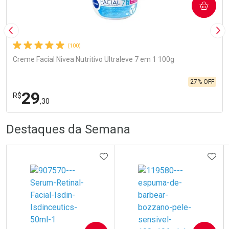
COMPRAR
Imagem Anterior
Pró
(100)
Creme Facial Nivea Nutritivo Ultraleve 7 em 1 100g
27% OFF
29
R$
,30
R
R
FECHA
FECHA
Destaques da Semana
Laboratório
Por Menos
ADICIONAR AOS FAVORITOS
ADIC
Ativar Desconto