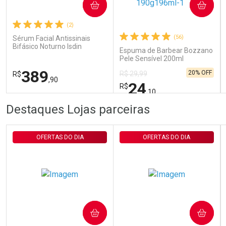
COMPRAR
COMPRAR
(2)
Comprar sem Desconto
Comprar sem Desconto
Por R$ 29,30/cada
Por R$ 29,30/cada
(56)
Sérum Facial Antissinais
Bifásico Noturno Isdin
Espuma de Barbear Bozzano
Isdinceutics Retinal com
Pele Sensível 200ml
Retinaldeído 50ml
389
20% OFF
R$ 29,99
R$
,90
24
R$
,10
FECHAR
FECHAR
FEC
FEC
Destaques Lojas parceiras
Laboratório
Laboratório
Por Menos
Por Menos
OFERTAS DO DIA
OFERTAS DO DIA
COMPRAR
COMPRAR
Ativar Desconto
Ativar Desconto