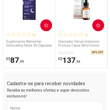
COMPRAR
COMPRAR
Ativar Desconto
Ativar Desconto
(0)
(0)
Comprar sem Desconto
Comprar sem Desconto
Comprar sem Desconto
Comprar sem Desconto
Suplemento Alimentar
Clareador Sérum Intensivo
Por R$ 41,99/cada
Por R$ 85,99/cada
Por R$ 41,99/cada
Por R$ 85,99/cada
Sintocalmy Noite 30 Cápsulas
Profuse Caixa 30ml Conta-
Gotas
40% OFF
R$ 229,90
87
137
R$
R$
,99
,94
Tudo sobre a Drogarias Pacheco
FECHAR
FECHAR
FEC
FEC
Laboratório
Laboratório
Por Menos
Por Menos
Cadastre-se para receber novidades
Receba as melhores ofertas e super descontos
exclusivos!
Preencha o formulário abaixo para receber 
Nome