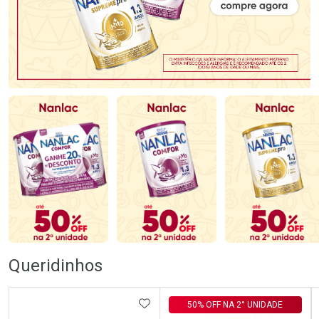
Queridinhos
ADICIONAR AOS FAVORITOS
50% OFF NA 2° UNIDADE