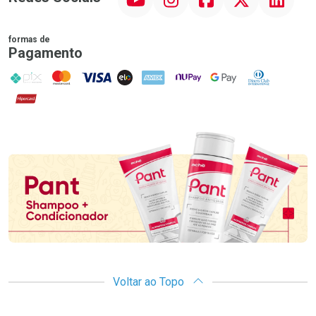
formas de
Pagamento
PIX
MasterCard
VISA
ELO
AMEX
NuPay
Google Pay
Diners Club
Hipercard
Promoção em Destaque
Voltar ao Topo