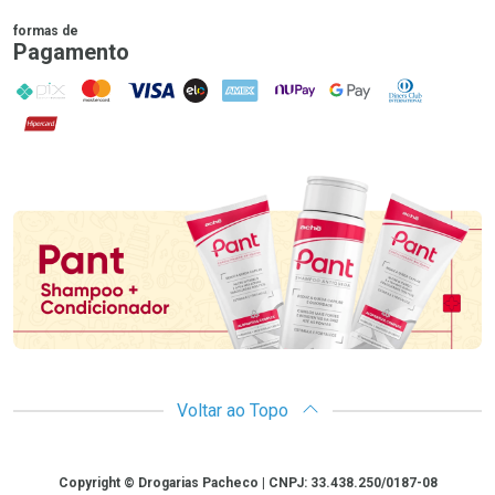
formas de
Pagamento
PIX
MasterCard
VISA
ELO
AMEX
NuPay
Google Pay
Diners Club
Hipercard
Promoção em Destaque
Voltar ao Topo
Copyright
Copyright © Drogarias Pacheco | CNPJ: 33.438.250/0187-08