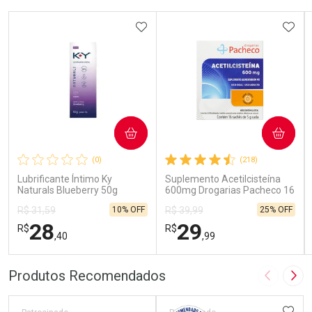
ADICIONAR AOS FAVORITOS
ADIC
COMPRAR
COMPRAR
(0)
(218)
Lubrificante Íntimo Ky
Suplemento Acetilcisteína
Naturals Blueberry 50g
600mg Drogarias Pacheco 16
Sachês
10% OFF
25% OFF
R$ 31,59
R$ 39,99
28
29
R$
R$
,40
,99
FECHAR
FECHAR
FEC
FEC
Produtos Recomendados
Imagem A
Pró
Laboratório
Laboratório
Por Menos
Por Menos
ADIC