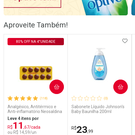
Ativar Desconto
Ativar Desconto
Aproveite Também!
Comprar sem Desconto
Comprar sem Desconto
Comprar sem Desconto
Comprar sem Desconto
ADIC
80% OFF NA 4°UNIDADE
Por R$ 76,78/cada
Por R$ 106,99/cada
Por R$ 76,78/cada
Por R$ 106,99/cada
COMPRAR
COMPRAR
(118)
(0)
Analgésico, Antitérmico e
Sabonete Líquido Johnson's
Anti-inflamatório Neosaldina
Baby Baunilha 200ml
30mg + 300mg + 30mg 10
Leve 4 itens por
Drágeas
11
23
R$
,67/cada
R$
,99
ou R$ 14,59/un