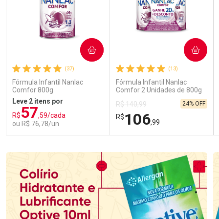
COMPRAR
COMPRAR
(37)
(13)
Fórmula Infantil Nanlac
Fórmula Infantil Nanlac
Comfor 800g
Comfor 2 Unidades de 800g
Leve 2 itens por
24% OFF
R$ 140,99
57
106
R$
,59/cada
R$
,99
ou R$ 76,78/un
FECHAR
FECHAR
FEC
FEC
Laboratório
Laboratório
Por Menos
Por Menos