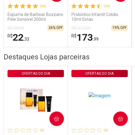
(56)
(50)
Comprar sem Desconto
Comprar sem Desconto
Por R$ 29,30/cada
Por R$ 29,30/cada
Espuma de Barbear Bozzano
Probiótico Infantil Colidis
Pele Sensível 200ml
10ml Gotas
26% OFF
19% OFF
R$ 29,99
R$ 214,59
22
173
R$
R$
,33
,99
FECHAR
FECHAR
FEC
FEC
Destaques Lojas parceiras
Laboratório
Laboratório
Por Menos
Por Menos
OFERTAS DO DIA
OFERTAS DO DIA
COMPRAR
COMPRAR
Ativar Desconto
Ativar Desconto
(0)
(0)