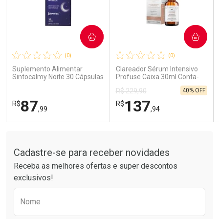
COMPRAR
COMPRAR
Ativar Desconto
Ativar Desconto
(0)
(0)
Comprar sem Desconto
Comprar sem Desconto
Comprar sem Desconto
Comprar sem Desconto
Suplemento Alimentar
Clareador Sérum Intensivo
Por R$ 15,99/cada
Por R$ 26,99/cada
Por R$ 15,99/cada
Por R$ 26,99/cada
Sintocalmy Noite 30 Cápsulas
Profuse Caixa 30ml Conta-
Gotas
40% OFF
R$ 229,90
87
137
R$
R$
,99
,94
Tudo sobre a Drogarias Pacheco
FECHAR
FECHAR
FEC
FEC
Laboratório
Laboratório
Por Menos
Por Menos
Cadastre-se para receber novidades
Receba as melhores ofertas e super descontos
exclusivos!
Preencha o formulário abaixo para receber 
Nome