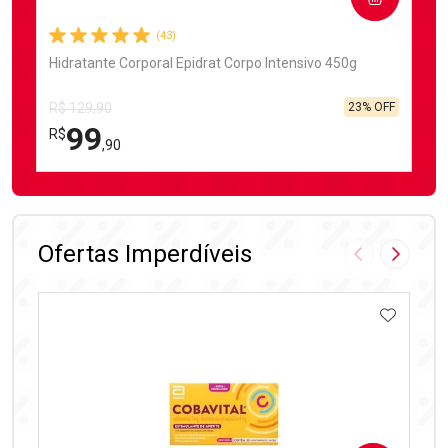
(43)
Hidratante Corporal Epidrat Corpo Intensivo 450g
23% OFF
R$ 129,90
99
R$
,90
FECHAR
FECHAR
Laboratório
Por Menos
Ofertas Imperdíveis
Imagem Anter
Próxima
ADICIO
Ativar Desconto