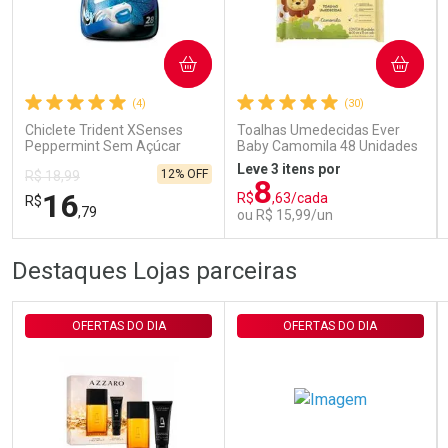
Ativar Desconto
COMPRAR
COMPRAR
(4)
(30)
Comprar sem Desconto
Comprar sem Desconto
Por R$ 29,90/cada
Por R$ 29,90/cada
Chiclete Trident XSenses
Toalhas Umedecidas Ever
Peppermint Sem Açúcar
Baby Camomila 48 Unidades
Garrafa 54g
Leve 3 itens por
12% OFF
R$ 18,99
8
16
R$
,63/cada
R$
,79
ou R$ 15,99/un
FECHAR
FECHAR
FEC
FEC
Destaques Lojas parceiras
Laboratório
Laboratório
Por Menos
Por Menos
OFERTAS DO DIA
OFERTAS DO DIA