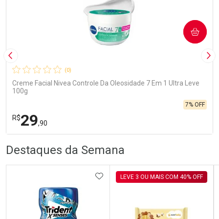
COMPRAR
Imagem Anterior
Pró
(0)
Creme Facial Nivea Controle Da Oleosidade 7 Em 1 Ultra Leve
100g
7% OFF
29
R$
,90
R
R
FECHA
FECHA
Destaques da Semana
Laboratório
Por Menos
ADICIONAR AOS FAVORITOS
LEVE 3 OU MAIS COM 40% OFF