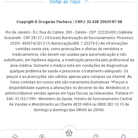
Voltar ao Topo
Copyright
Copyright © Drogarias Pacheco | CNPJ: 33.438.250/0187-08
Rio de Janeiro - RJ: Rua do Catete, 300 - Catete - CEP: 22220-000 | Gabriele
Giovanelli - CRF 28127 | 24 horas| Autorização de funcionamento: Processo:
25351.493074/2012-10 Autorização/MS: 7.25279.0 | As informações
contidas neste site, como promoções e ofertas de remédios e
medicamentos, não devem ser usadas para automedicação e não
substituem, em hipótese alguma, a medicação prescrita pelo profissional da
área médica. Somente o médico está em condições de diagnosticar
qualquer problema de saúde e prescrever o tratamento adequado. Os
preços e as promoções são válidos apenas para compras via internet. As
fotos contidas em nosso site são meramente ilustrativas. *Preços e
disponibilidade sujeitos a alterações no decorrer do dia. Antibióticos e
antimicrobianos vendas apenas em lojas físicas ou televendas. Portaria nº
344 - 01/02/1999 - Ministério da Saúde. Horário de funcionamento Central
de Vendas e Atendimento ao Cliente 4020 4404 ou 0800 282 10 10 de
domingo a domingo das 08h00 às 20h00.
LGPD Aceite os Cookies