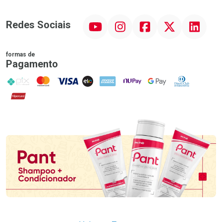
YouTube
Instagram
Facebook
Twitter
Linkedin
Redes Sociais
formas de
Pagamento
PIX
MasterCard
VISA
ELO
AMEX
NuPay
Google Pay
Diners Club
Hipercard
Promoção em Destaque