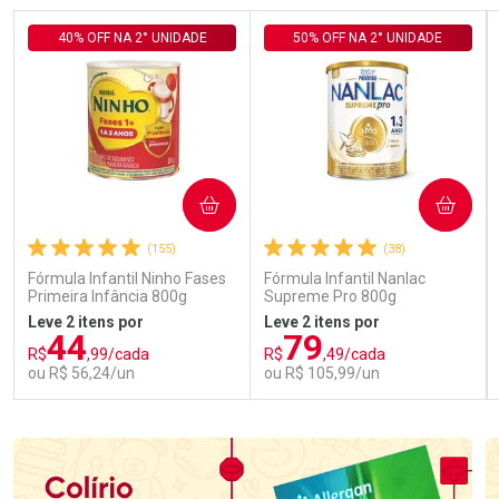
40% OFF NA 2° UNIDADE
50% OFF NA 2° UNIDADE
COMPRAR
COMPRAR
(155)
(38)
Fórmula Infantil Ninho Fases
Fórmula Infantil Nanlac
Primeira Infância 800g
Supreme Pro 800g
Leve 2 itens por
Leve 2 itens por
44
79
R$
,99/cada
R$
,49/cada
ou R$ 56,24/un
ou R$ 105,99/un
FECHAR
FECHAR
FEC
FEC
Laboratório
Laboratório
Por Menos
Por Menos