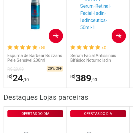
Ativar Desconto
COMPRAR
COMPRAR
Comprar sem Desconto
Comprar sem Desconto
Por R$ 29,30/cada
Por R$ 29,30/cada
(56)
(2)
Espuma de Barbear Bozzano
Sérum Facial Antissinais
Pele Sensível 200ml
Bifásico Noturno Isdin
Isdinceutics Retinal com
20% OFF
R$ 29,99
Retinaldeído 50ml
24
389
R$
R$
,10
,90
FECHAR
FECHAR
FEC
FEC
Destaques Lojas parceiras
Laboratório
Laboratório
Por Menos
Por Menos
OFERTAS DO DIA
OFERTAS DO DIA