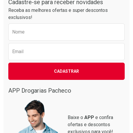
Por Menos
Por Menos
Cadastre-se para receber novidades
Receba as melhores ofertas e super descontos
exclusivos!
Preencha o formulário abaixo para receber 
Nome
Email
Ativar Desconto
Ativar Desconto
CADASTRAR
Comprar sem Desconto
Comprar sem Desconto
Comprar sem Desconto
Comprar sem Desconto
Por R$ 87,99/cada
Por R$ 137,94/cada
Por R$ 87,99/cada
Por R$ 137,94/cada
APP Drogarias Pacheco
Baixe o
APP
e confira
ofertas e descontos
exclusivos para você!