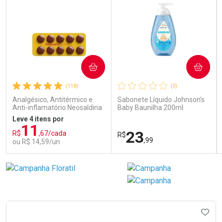
COMPRAR
COMPRAR
(118)
(0)
Analgésico, Antitérmico e
Sabonete Líquido Johnson's
Anti-inflamatório Neosaldina
Baby Baunilha 200ml
30mg + 300mg + 30mg 10
Leve 4 itens por
Drágeas
11
23
R$
,67/cada
R$
,99
ou R$ 14,59/un
FECHAR
FECHAR
FEC
FEC
Laboratório
Laboratório
Por Menos
Por Menos
IONAR AOS FAVORITOS
ADIC