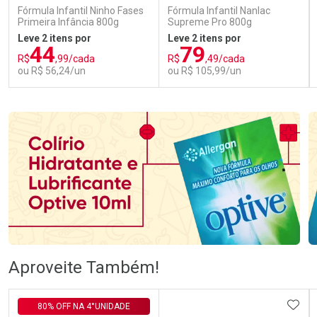
Fórmula Infantil Ninho Fases
Fórmula Infantil Nanlac
Primeira Infância 800g
Supreme Pro 800g
Leve 2 itens por
Leve 2 itens por
44
79
R$
,99/cada
R$
,49/cada
ou R$ 56,24/un
ou R$ 105,99/un
FECHAR
FECHAR
FEC
FEC
Laboratório
Laboratório
Por Menos
Por Menos
Ativar Desconto
Ativar Desconto
Aproveite Também!
Comprar sem Desconto
Comprar sem Desconto
Comprar sem Desconto
Comprar sem Desconto
ADIC
80% OFF NA 4°UNIDADE
Por R$ 56,24/cada
Por R$ 105,99/cada
Por R$ 56,24/cada
Por R$ 105,99/cada