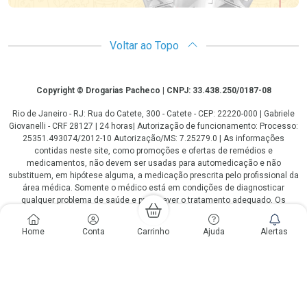
Voltar ao Topo
Copyright
Copyright © Drogarias Pacheco | CNPJ: 33.438.250/0187-08
Rio de Janeiro - RJ: Rua do Catete, 300 - Catete - CEP: 22220-000 | Gabriele
Giovanelli - CRF 28127 | 24 horas| Autorização de funcionamento: Processo:
25351.493074/2012-10 Autorização/MS: 7.25279.0 | As informações
contidas neste site, como promoções e ofertas de remédios e
medicamentos, não devem ser usadas para automedicação e não
substituem, em hipótese alguma, a medicação prescrita pelo profissional da
área médica. Somente o médico está em condições de diagnosticar
qualquer problema de saúde e prescrever o tratamento adequado. Os
preços e as promoções são válidos apenas para compras via internet. As
fotos contidas em nosso site são meramente ilustrativas. *Preços e
Home
Conta
Carrinho
Ajuda
Alertas
disponibilidade sujeitos a alterações no decorrer do dia. Antibióticos e
antimicrobianos vendas apenas em lojas físicas ou televendas. Portaria nº
344 - 01/02/1999 - Ministério da Saúde. Horário de funcionamento Central
de Vendas e Atendimento ao Cliente 4020 4404 ou 0800 282 10 10 de
domingo a domingo das 08h00 às 20h00.