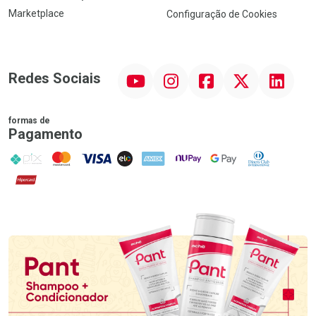
Marketplace
Configuração de Cookies
YouTube
Instagram
Facebook
Twitter
Linkedin
Redes Sociais
formas de
Pagamento
PIX
MasterCard
VISA
ELO
AMEX
NuPay
Google Pay
Diners Club
Hipercard
Promoção em Destaque