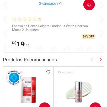
COMPRAR
Comprar sem Desconto
Comprar sem Desconto
Por R$ 97,90/cada
Por R$ 97,90/cada
(0)
Escova de Dente Colgate Luminous White Charcoal
Macia 2 Unidades
26% OFF
19
R$
,99
FECHAR
FECHAR
Laboratório
Por Menos
Produtos Recomendados
Imagem A
Pró
ADICIONAR AOS FAVORITOS
Patrocinado
Patrocinado
Ativar Desconto