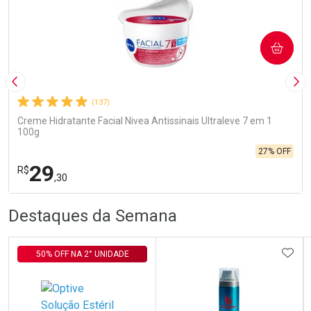
COMPRAR
Imagem Anterior
Pró
(137)
Creme Hidratante Facial Nivea Antissinais Ultraleve 7 em 1
100g
27% OFF
29
R$
,30
R
R
FECHA
FECHA
Destaques da Semana
Laboratório
Por Menos
ADIC
50% OFF NA 2° UNIDADE