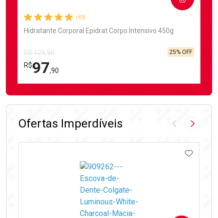
(43)
Hidratante Corporal Epidrat Corpo Intensivo 450g
25% OFF
R$ 129,90
97
R$
,90
FECHAR
FECHAR
Laboratório
Por Menos
Ofertas Imperdíveis
Imagem Anter
Próxima
ADICIO
Ativar Desconto