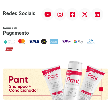
YouTube
Instagram
Facebook
Twitter
Linkedin
Redes Sociais
formas de
Pagamento
PIX
MasterCard
VISA
ELO
AMEX
NuPay
Google Pay
Diners Club
Hipercard
Promoção em Destaque