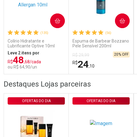
Ativar Desconto
COMPRAR
COMPRAR
(135)
(56)
Comprar sem Desconto
Comprar sem Desconto
Por R$ 29,30/cada
Por R$ 29,30/cada
Colírio Hidratante e
Espuma de Barbear Bozzano
Lubrificante Optive 10ml
Pele Sensível 200ml
Leve 2 itens por
20% OFF
R$ 29,99
48
24
R$
,68/cada
R$
,10
ou R$ 64,90/un
FECHAR
FECHAR
FEC
FEC
Destaques Lojas parceiras
Laboratório
Laboratório
Por Menos
Por Menos
OFERTAS DO DIA
OFERTAS DO DIA