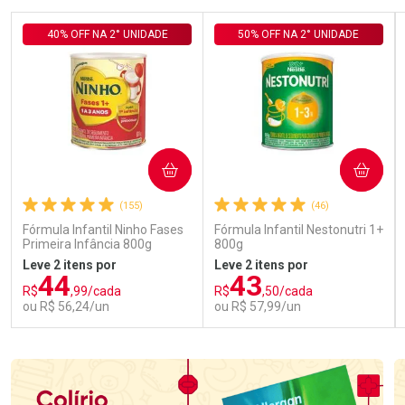
40% OFF NA 2° UNIDADE
50% OFF NA 2° UNIDADE
COMPRAR
COMPRAR
(155)
(46)
Fórmula Infantil Ninho Fases
Fórmula Infantil Nestonutri 1+
Primeira Infância 800g
800g
Leve 2 itens por
Leve 2 itens por
44
43
R$
,99/cada
R$
,50/cada
ou R$ 56,24/un
ou R$ 57,99/un
FECHAR
FECHAR
FEC
FEC
Laboratório
Laboratório
Por Menos
Por Menos