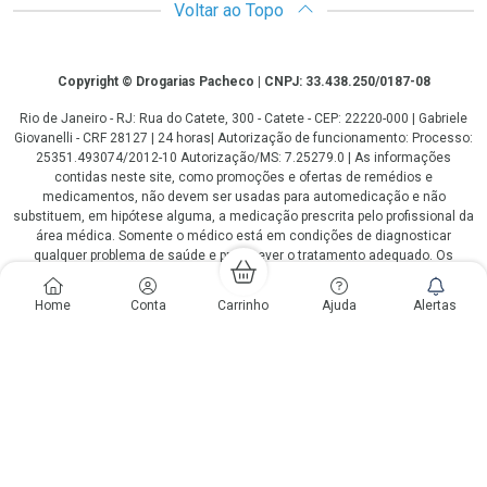
Voltar ao Topo
Copyright
Copyright © Drogarias Pacheco | CNPJ: 33.438.250/0187-08
Rio de Janeiro - RJ: Rua do Catete, 300 - Catete - CEP: 22220-000 | Gabriele
Giovanelli - CRF 28127 | 24 horas| Autorização de funcionamento: Processo:
25351.493074/2012-10 Autorização/MS: 7.25279.0 | As informações
contidas neste site, como promoções e ofertas de remédios e
medicamentos, não devem ser usadas para automedicação e não
substituem, em hipótese alguma, a medicação prescrita pelo profissional da
área médica. Somente o médico está em condições de diagnosticar
qualquer problema de saúde e prescrever o tratamento adequado. Os
preços e as promoções são válidos apenas para compras via internet. As
fotos contidas em nosso site são meramente ilustrativas. *Preços e
Home
Conta
Carrinho
Ajuda
Alertas
disponibilidade sujeitos a alterações no decorrer do dia. Antibióticos e
antimicrobianos vendas apenas em lojas físicas ou televendas. Portaria nº
344 - 01/02/1999 - Ministério da Saúde. Horário de funcionamento Central
de Vendas e Atendimento ao Cliente 4020 4404 ou 0800 282 10 10 de
domingo a domingo das 08h00 às 20h00.
LGPD Aceite os Cookies