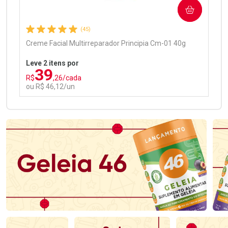
COMPRAR
Comprar sem Desconto
Comprar sem Desconto
Por R$ 97,90/cada
Por R$ 97,90/cada
(45)
Creme Facial Multirreparador Principia Cm-01 40g
Leve 2 itens por
39
R$
,26/cada
ou R$ 46,12/un
FECHAR
FECHAR
Laboratório
Por Menos
Ativar Desconto