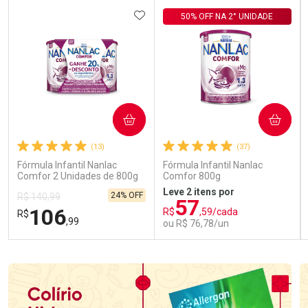
ADICIONAR AOS FAVORITOS
50% OFF NA 2° UNIDADE
COMPRAR
COMPRAR
(13)
(37)
Fórmula Infantil Nanlac
Fórmula Infantil Nanlac
Comfor 2 Unidades de 800g
Comfor 800g
Leve 2 itens por
24% OFF
R$ 140,99
57
106
R$
,59/cada
R$
,99
ou R$ 76,78/un
FECHAR
FECHAR
FEC
FEC
Laboratório
Laboratório
Por Menos
Por Menos