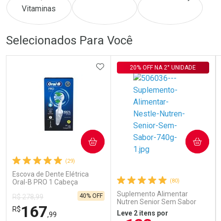
Ativar Desconto
Ativar Desconto
Comprar sem Desconto
Comprar sem Desconto
Comprar sem Desconto
Comprar sem Desconto
Selecionados Para Você
Por R$ 240,00/cada
Por R$ 74,00/cada
Por R$ 240,00/cada
Por R$ 74,00/cada
ADICIONAR AOS FAVORITOS
20% OFF NA 2° UNIDADE
COMPRAR
COMPRAR
(29)
Escova de Dente Elétrica
(80)
Oral-B PRO 1 Cabeça
Redonda Recarregável 1
Suplemento Alimentar
40% OFF
R$ 278,99
Unidade
Nutren Senior Sem Sabor
167
R$
740g
Leve 2 itens por
,99