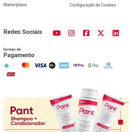
Marketplace
Configuração de Cookies
YouTube
Instagram
Facebook
Twitter
Linkedin
Redes Sociais
formas de
Pagamento
PIX
MasterCard
VISA
ELO
AMEX
NuPay
Google Pay
Diners Club
Hipercard
Promoção em Destaque