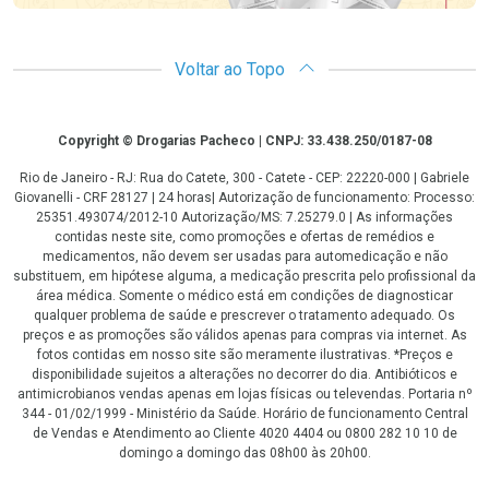
Voltar ao Topo
Copyright
Copyright © Drogarias Pacheco | CNPJ: 33.438.250/0187-08
Rio de Janeiro - RJ: Rua do Catete, 300 - Catete - CEP: 22220-000 | Gabriele
Giovanelli - CRF 28127 | 24 horas| Autorização de funcionamento: Processo:
25351.493074/2012-10 Autorização/MS: 7.25279.0 | As informações
contidas neste site, como promoções e ofertas de remédios e
medicamentos, não devem ser usadas para automedicação e não
substituem, em hipótese alguma, a medicação prescrita pelo profissional da
área médica. Somente o médico está em condições de diagnosticar
qualquer problema de saúde e prescrever o tratamento adequado. Os
preços e as promoções são válidos apenas para compras via internet. As
fotos contidas em nosso site são meramente ilustrativas. *Preços e
disponibilidade sujeitos a alterações no decorrer do dia. Antibióticos e
antimicrobianos vendas apenas em lojas físicas ou televendas. Portaria nº
344 - 01/02/1999 - Ministério da Saúde. Horário de funcionamento Central
de Vendas e Atendimento ao Cliente 4020 4404 ou 0800 282 10 10 de
domingo a domingo das 08h00 às 20h00.