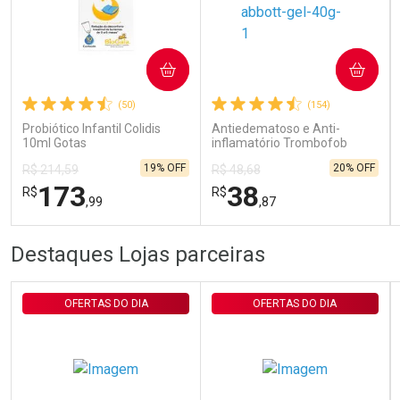
Ativar Desconto
COMPRAR
COMPRAR
Comprar sem Desconto
Comprar sem Desconto
Por R$ 29,90/cada
Por R$ 29,90/cada
(50)
(154)
Probiótico Infantil Colidis
Antiedematoso e Anti-
10ml Gotas
inflamatório Trombofob
200U/g 40g
19% OFF
20% OFF
R$ 214,59
R$ 48,68
173
38
R$
R$
,99
,87
FECHAR
FECHAR
FEC
FEC
Destaques Lojas parceiras
Laboratório
Laboratório
Por Menos
Por Menos
OFERTAS DO DIA
OFERTAS DO DIA