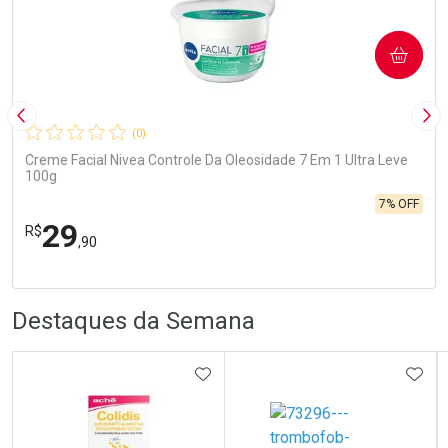
COMPRAR
Imagem Anterior
Pró
(0)
Creme Facial Nivea Controle Da Oleosidade 7 Em 1 Ultra Leve
100g
7% OFF
29
R$
,90
FECHA
FECHA
Laboratório
R
R
Por Menos
Destaques da Semana
ADICIONAR AOS FAVORITOS
ADIC