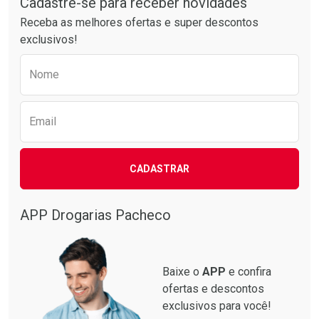
Cadastre-se para receber novidades
Receba as melhores ofertas e super descontos
exclusivos!
Preencha o formulário abaixo para receber 
Nome
Email
Ativar Desconto
Ativar Desconto
CADASTRAR
Comprar sem Desconto
Comprar sem Desconto
Comprar sem Desconto
Comprar sem Desconto
Por R$ 87,99/cada
Por R$ 137,94/cada
Por R$ 87,99/cada
Por R$ 137,94/cada
APP Drogarias Pacheco
Baixe o
APP
e confira
ofertas e descontos
exclusivos para você!