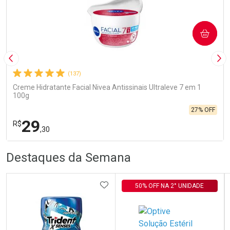
COMPRAR
Imagem Anterior
Pró
(137)
Creme Hidratante Facial Nivea Antissinais Ultraleve 7 em 1
100g
27% OFF
29
R$
,30
R
R
FECHA
FECHA
Destaques da Semana
Laboratório
Por Menos
ADICIONAR AOS FAVORITOS
50% OFF NA 2° UNIDADE