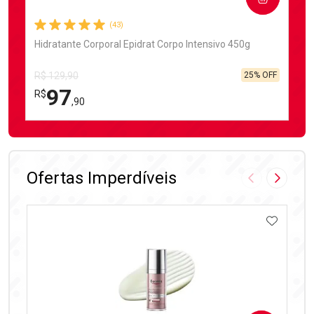
(43)
Hidratante Corporal Epidrat Corpo Intensivo 450g
25% OFF
R$ 129,90
97
R$
,90
FECHAR
FECHAR
Laboratório
Por Menos
Ofertas Imperdíveis
Imagem Anter
Próxima
ADICIO
Ativar Desconto