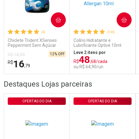
Ativar Desconto
COMPRAR
COMPRAR
(4)
(135)
Comprar sem Desconto
Comprar sem Desconto
Por R$ 29,30/cada
Por R$ 29,30/cada
Chiclete Trident XSenses
Colírio Hidratante e
Peppermint Sem Açúcar
Lubrificante Optive 10ml
Garrafa 54g
Leve 2 itens por
12% OFF
R$ 18,99
48
16
R$
,68/cada
R$
,79
ou R$ 64,90/un
FECHAR
FECHAR
FEC
FEC
Destaques Lojas parceiras
Laboratório
Laboratório
Por Menos
Por Menos
OFERTAS DO DIA
OFERTAS DO DIA