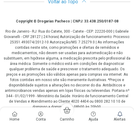
Voltar ao Topo
Copyright
Copyright © Drogarias Pacheco | CNPJ: 33.438.250/0187-08
Rio de Janeiro - RJ: Rua do Catete, 300 - Catete - CEP: 22220-000 | Gabriele
Giovanelli - CRF 28127 | 24 horas| Autorização de funcionamento: Processo:
25351.493074/2012-10 Autorização/MS: 7.25279.0 | As informações
contidas neste site, como promoções e ofertas de remédios e
medicamentos, não devem ser usadas para automedicação e não
substituem, em hipótese alguma, a medicação prescrita pelo profissional da
área médica. Somente o médico está em condições de diagnosticar
qualquer problema de saúde e prescrever o tratamento adequado. Os
preços e as promoções são válidos apenas para compras via internet. As
fotos contidas em nosso site são meramente ilustrativas. *Preços e
disponibilidade sujeitos a alterações no decorrer do dia. Antibióticos e
antimicrobianos vendas apenas em lojas físicas ou televendas. Portaria nº
344 - 01/02/1999 - Ministério da Saúde. Horário de funcionamento Central
de Vendas e Atendimento ao Cliente 4020 4404 ou 0800 282 10 10 de
domingo a domingo das 08h00 às 20h00.
LGPD Aceite os Cookies
Home
Conta
Carrinho
Ajuda
Alertas