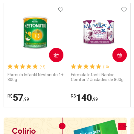
ADICIONAR AOS FAVORITOS
ADIC
COMPRAR
COMPRAR
(46)
(13)
Fórmula Infantil Nestonutri 1+
Fórmula Infantil Nanlac
800g
Comfor 2 Unidades de 800g
57
140
R$
R$
,99
,99
FECHAR
FECHAR
FEC
FEC
Laboratório
Laboratório
Por Menos
Por Menos