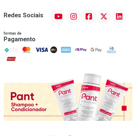
YouTube
Instagram
Facebook
Twitter
Linkedin
Redes Sociais
formas de
Pagamento
PIX
MasterCard
VISA
ELO
AMEX
NuPay
Google Pay
Diners Club
Hipercard
Promoção em Destaque