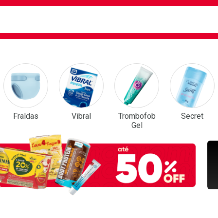
ca
isa?
em Destaque
Fraldas
Vibral
Trombofob
Secret
Gel