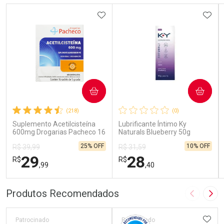
ADICIONAR AOS FAVORITOS
ADIC
COMPRAR
COMPRAR
(218)
(0)
Suplemento Acetilcisteína
Lubrificante Íntimo Ky
600mg Drogarias Pacheco 16
Naturals Blueberry 50g
Sachês
25% OFF
10% OFF
R$ 39,99
R$ 31,59
29
28
R$
R$
,99
,40
FECHAR
FECHAR
FEC
FEC
Produtos Recomendados
Imagem A
Pró
Laboratório
Laboratório
Por Menos
Por Menos
ADIC
Patrocinado
Patrocinado