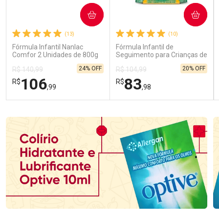
COMPRAR
COMPRAR
(13)
(10)
Fórmula Infantil Nanlac
Fórmula Infantil de
Comfor 2 Unidades de 800g
Seguimento para Crianças de
Primeira Infância Nestonutri
24% OFF
20% OFF
R$ 140,99
R$ 104,99
2 Unidades de 800g cada
106
83
R$
R$
,99
,98
FECHAR
FECHAR
FEC
FEC
Laboratório
Laboratório
Por Menos
Por Menos
Ativar Desconto
Ativar Desconto