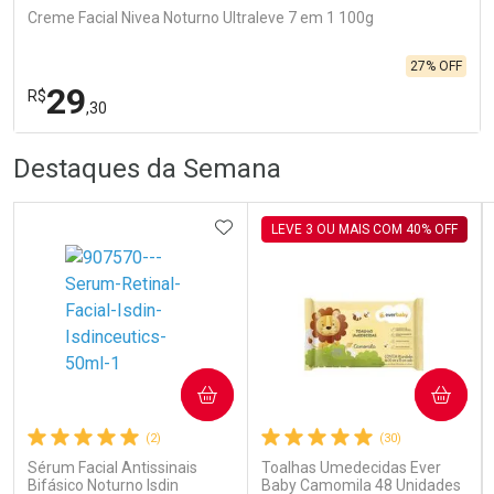
Creme Facial Nivea Noturno Ultraleve 7 em 1 100g
27% OFF
29
R$
,30
R
R
FECHA
FECHA
Destaques da Semana
Laboratório
Por Menos
ADICIONAR AOS FAVORITOS
LEVE 3 OU MAIS COM 40% OFF
Ativar Desconto
COMPRAR
COMPRAR
(2)
(30)
Comprar sem Desconto
Comprar sem Desconto
Por R$ 29,30/cada
Por R$ 29,30/cada
Sérum Facial Antissinais
Toalhas Umedecidas Ever
Bifásico Noturno Isdin
Baby Camomila 48 Unidades