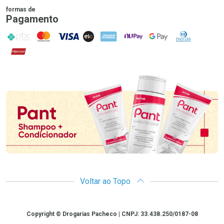
formas de
Pagamento
PIX
MasterCard
VISA
ELO
AMEX
NuPay
Google Pay
Diners Club
Hipercard
Promoção em Destaque
Voltar ao Topo
Copyright
Copyright © Drogarias Pacheco | CNPJ: 33.438.250/0187-08