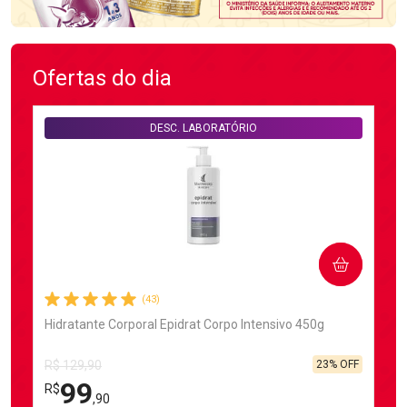
Ofertas do dia
DESC. LABORATÓRIO
COMPRAR
(43)
Hidratante Corporal Epidrat Corpo Intensivo 450g
23% OFF
R$ 129,90
99
R$
,90