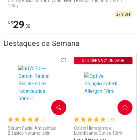
Creme Facial Uniformizador Nívea Beleza Radiante 7 em 1
100g
27% OFF
29
R$
,30
R
R
FECHA
FECHA
Destaques da Semana
Laboratório
Por Menos
ADICIONAR AOS FAVORITOS
50% OFF NA 2° UNIDADE
COMPRAR
COMPRAR
Ativar Desconto
(2)
(135)
Sérum Facial Antissinais
Colírio Hidratante e
Bifásico Noturno Isdin
Lubrificante Optive 10ml
Comprar sem Desconto
Comprar sem Desconto
Isdinceutics Retinal com
Por R$ 29,30/cada
Por R$ 29,30/cada