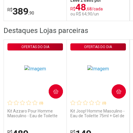
Leve 2 itens por
Retinaldeído 50ml
48
389
R$
,68/cada
R$
,90
ou R$ 64,90/un
FECHAR
FECHAR
FEC
FEC
Destaques Lojas parceiras
Laboratório
Laboratório
Por Menos
Por Menos
OFERTAS DO DIA
OFERTAS DO DIA
COMPRAR
COMPRAR
Ativar Desconto
Ativar Desconto
(0)
(0)
Comprar sem Desconto
Comprar sem Desconto
Comprar sem Desconto
Comprar sem Desconto
Kit Azzaro Pour Homme
Kit Joop! Homme Masculino -
Por R$ 389,90/cada
Por R$ 64,90/cada
Por R$ 389,90/cada
Por R$ 64,90/cada
Masculino - Eau de Toilette
Eau de Toilette 75ml + Gel de
100ml + Shampoo
Banho 75ml
R$
R$