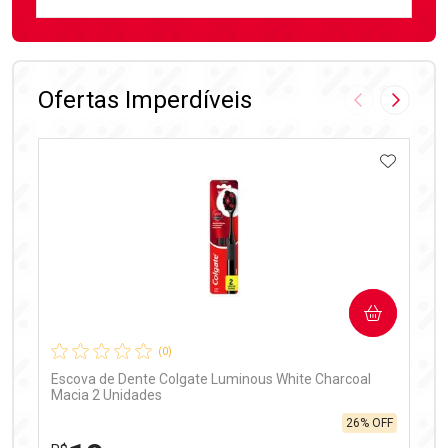
FECHAR
FECHAR
Laboratório
Por Menos
Ofertas Imperdíveis
Imagem Anter
Próxima
ADICIO
Ativar Desconto
COMPRAR
Comprar sem Desconto
Comprar sem Desconto
Por R$ 97,90/cada
Por R$ 97,90/cada
(0)
Escova de Dente Colgate Luminous White Charcoal
Macia 2 Unidades
26% OFF