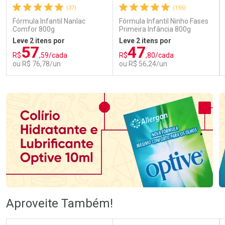
(37)
(155)
Fórmula Infantil Nanlac
Fórmula Infantil Ninho Fases
Comfor 800g
Primeira Infância 800g
Leve 2 itens por
Leve 2 itens por
57
47
R$
,59/cada
R$
,80/cada
ou R$ 76,78/un
ou R$ 56,24/un
FECHAR
FECHAR
FEC
FEC
Laboratório
Laboratório
Por Menos
Por Menos
Ativar Desconto
Ativar Desconto
Aproveite Também!