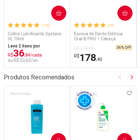
COMPRAR
COMPRAR
(139)
(29)
Colírio Lubrificante Systane
Escova de Dente Elétrica
UL 10ml
Oral-B PRO 1 Cabeça
Redonda Recarregável 1
Leve 2 itens por
36% OFF
R$ 278,99
Unidade
36
178
R$
,84/cada
R$
,40
ou R$ 52,62/un
FECHAR
FECHAR
FEC
FEC
Produtos Recomendados
Imagem A
Pró
Laboratório
Laboratório
Por Menos
Por Menos
ADIC
Patrocinado
Patrocinado