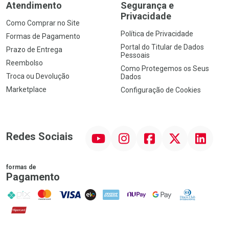
Atendimento
Segurança e
Privacidade
Como Comprar no Site
Política de Privacidade
Formas de Pagamento
Portal do Titular de Dados
Prazo de Entrega
Pessoais
Reembolso
Como Protegemos os Seus
Troca ou Devolução
Dados
Marketplace
Configuração de Cookies
YouTube
Instagram
Facebook
Twitter
Linkedin
Redes Sociais
formas de
Pagamento
PIX
MasterCard
VISA
ELO
AMEX
NuPay
Google Pay
Diners Club
Hipercard