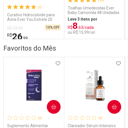
(30)
Comprar sem Desconto
Comprar sem Desconto
Comprar sem Desconto
Comprar sem Desconto
(2)
Toalhas Umedecidas Ever
Por R$ 52,99/cada
Por R$ 100,99/cada
Por R$ 52,99/cada
Por R$ 100,99/cada
Baby Camomila 48 Unidades
Curativo Hidrocoloide para
Leve 3 itens por
Acne Ever You Estrela 20
8
Unidades
R$
,63/cada
10% OFF
R$ 29,99
ou R$ 15,99/un
26
R$
,99
FECHAR
FECHAR
FEC
FEC
Favoritos do Mês
Laboratório
Laboratório
Por Menos
Por Menos
ADICIONAR AOS FAVORITOS
ADIC
COMPRAR
COMPRAR
Ativar Desconto
Ativar Desconto
(0)
(0)
Comprar sem Desconto
Comprar sem Desconto
Comprar sem Desconto
Comprar sem Desconto
Suplemento Alimentar
Clareador Sérum Intensivo