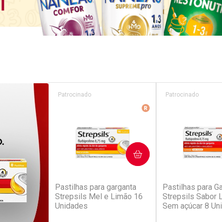
Patrocinado
Patrocinado
Medicamento De Refer
COMPRAR
COM
(229)
(6
Pastilhas para garganta
Pastilhas para G
Strepsils Mel e Limão 16
Strepsils Sabor L
Unidades
Sem açúcar 8 Un