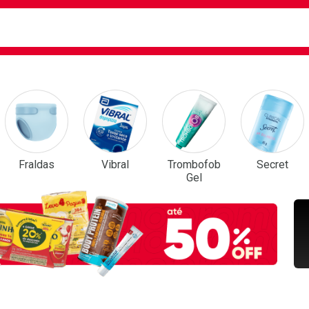
ca
isa?
em Destaque
Fraldas
Vibral
Trombofob
Secret
Gel