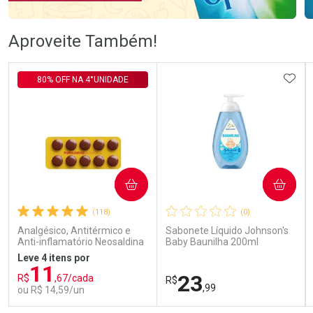
Ativar Desconto
Ativar Desconto
Aproveite Também!
Comprar sem Desconto
Comprar sem Desconto
Comprar sem Desconto
Comprar sem Desconto
ADIC
80% OFF NA 4°UNIDADE
Por R$ 105,99/cada
Por R$ 57,99/cada
Por R$ 105,99/cada
Por R$ 57,99/cada
COMPRAR
COMPRAR
(118)
(0)
Analgésico, Antitérmico e
Sabonete Líquido Johnson's
Anti-inflamatório Neosaldina
Baby Baunilha 200ml
30mg + 300mg + 30mg 10
Leve 4 itens por
Drágeas
11
23
R$
,67/cada
R$
,99
ou R$ 14,59/un