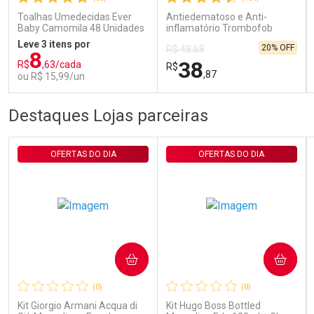
Comprar sem Desconto
Comprar sem Desconto
Por R$ 29,90/cada
Por R$ 29,90/cada
Toalhas Umedecidas Ever
Antiedematoso e Anti-
Baby Camomila 48 Unidades
inflamatório Trombofob
200U/g 40g
Leve 3 itens por
20% OFF
R$ 48,68
8
38
R$
,63/cada
R$
,87
ou R$ 15,99/un
FECHAR
FECHAR
FEC
FEC
Destaques Lojas parceiras
Laboratório
Laboratório
Por Menos
Por Menos
OFERTAS DO DIA
OFERTAS DO DIA
COMPRAR
COMPRAR
Ativar Desconto
Ativar Desconto
(0)
(0)
Comprar sem Desconto
Comprar sem Desconto
Comprar sem Desconto
Comprar sem Desconto
Kit Giorgio Armani Acqua di
Kit Hugo Boss Bottled