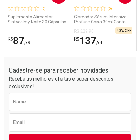
(0)
(0)
Comprar sem Desconto
Comprar sem Desconto
Comprar sem Desconto
Comprar sem Desconto
Suplemento Alimentar
Clareador Sérum Intensivo
Por R$ 85,99/cada
Por R$ 41,99/cada
Por R$ 85,99/cada
Por R$ 41,99/cada
Sintocalmy Noite 30 Cápsulas
Profuse Caixa 30ml Conta-
Gotas
40% OFF
R$ 229,90
87
137
R$
R$
,99
,94
Tudo sobre a Drogarias Pacheco
FECHAR
FECHAR
FEC
FEC
Laboratório
Laboratório
Por Menos
Por Menos
Cadastre-se para receber novidades
Receba as melhores ofertas e super descontos
exclusivos!
Preencha o formulário abaixo para receber 
Nome
Email
Ativar Desconto
Ativar Desconto