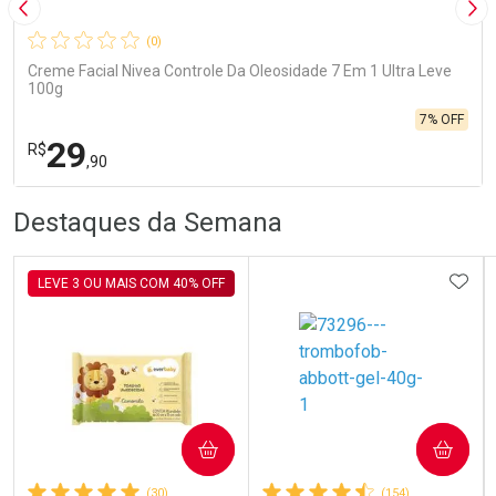
Imagem Anterior
Pró
(0)
Creme Facial Nivea Controle Da Oleosidade 7 Em 1 Ultra Leve
100g
7% OFF
29
R$
,90
R
R
FECHA
FECHA
Destaques da Semana
Laboratório
Por Menos
ADIC
LEVE 3 OU MAIS COM 40% OFF
Ativar Desconto
COMPRAR
COMPRAR
(30)
(154)