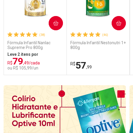
COMPRAR
COMPRAR
(38)
(46)
Fórmula Infantil Nanlac
Fórmula Infantil Nestonutri 1+
Supreme Pro 800g
800g
Leve 2 itens por
79
57
R$
,49/cada
R$
,99
ou R$ 105,99/un
FECHAR
FECHAR
FEC
FEC
Laboratório
Laboratório
Por Menos
Por Menos