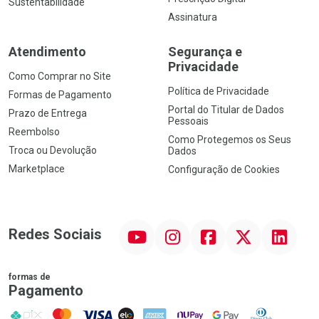
Sustentabilidade
Assinatura
Atendimento
Segurança e
Privacidade
Como Comprar no Site
Política de Privacidade
Formas de Pagamento
Portal do Titular de Dados
Prazo de Entrega
Pessoais
Reembolso
Como Protegemos os Seus
Troca ou Devolução
Dados
Marketplace
Configuração de Cookies
YouTube
Instagram
Facebook
Twitter
Linkedin
Redes Sociais
formas de
Pagamento
PIX
MasterCard
VISA
ELO
AMEX
NuPay
Google Pay
Diners Club