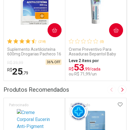
COMPRAR
COMPRAR
(218)
(0)
Suplemento Acetilcisteína
Creme Preventivo Para
600mg Drogarias Pacheco 16
Assaduras Bepantol Baby
Sachês
Toy Story Personagens
Leve 2 itens por
36% OFF
R$ 39,99
Sortidos 120g
53
25
R$
,99/cada
R$
,79
ou R$ 71,99/un
FECHAR
FECHAR
FEC
FEC
Produtos Recomendados
Imagem A
Pró
Laboratório
Laboratório
Por Menos
Por Menos
ADIC
Patrocinado
Patrocinado