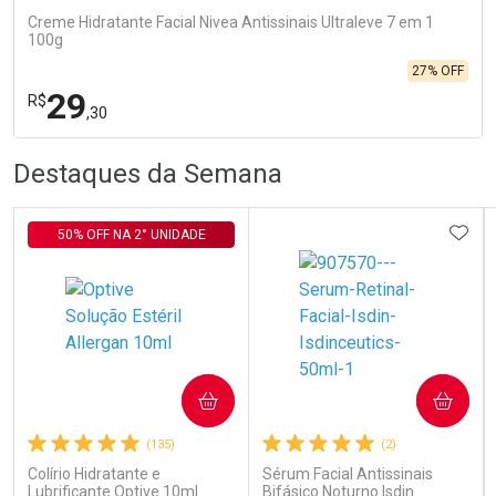
Creme Hidratante Facial Nivea Antissinais Ultraleve 7 em 1
100g
27% OFF
29
R$
,30
R
R
FECHA
FECHA
Destaques da Semana
Laboratório
Por Menos
ADIC
50% OFF NA 2° UNIDADE
Ativar Desconto
COMPRAR
COMPRAR
(135)
(2)
Comprar sem Desconto
Comprar sem Desconto
Por R$ 29,30/cada
Por R$ 29,30/cada
Colírio Hidratante e
Sérum Facial Antissinais
Lubrificante Optive 10ml
Bifásico Noturno Isdin