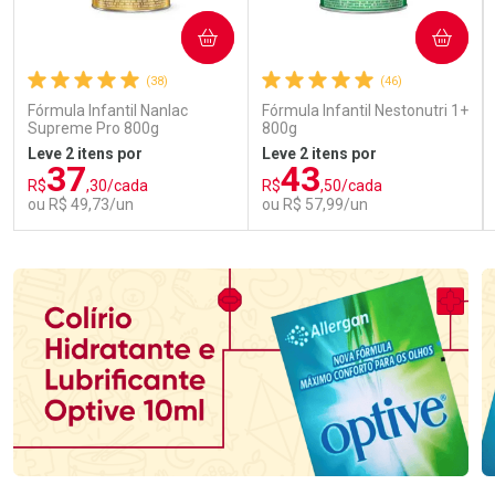
COMPRAR
COMPRAR
(38)
(46)
Fórmula Infantil Nanlac
Fórmula Infantil Nestonutri 1+
Supreme Pro 800g
800g
Leve 2 itens por
Leve 2 itens por
37
43
R$
,30/cada
R$
,50/cada
ou R$ 49,73/un
ou R$ 57,99/un
FECHAR
FECHAR
FEC
FEC
Laboratório
Laboratório
Por Menos
Por Menos