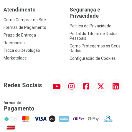
Atendimento
Segurança e
Privacidade
Como Comprar no Site
Política de Privacidade
Formas de Pagamento
Portal do Titular de Dados
Prazo de Entrega
Pessoais
Reembolso
Como Protegemos os Seus
Troca ou Devolução
Dados
Marketplace
Configuração de Cookies
YouTube
Instagram
Facebook
Twitter
Linkedin
Redes Sociais
formas de
Pagamento
PIX
MasterCard
VISA
ELO
AMEX
NuPay
Google Pay
Diners Club
Hipercard