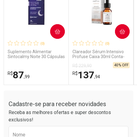
COMPRAR
COMPRAR
Ativar Desconto
Ativar Desconto
(0)
(0)
Comprar sem Desconto
Comprar sem Desconto
Comprar sem Desconto
Comprar sem Desconto
Suplemento Alimentar
Clareador Sérum Intensivo
Por R$ 14,39/cada
Por R$ 189,99/cada
Por R$ 14,39/cada
Por R$ 189,99/cada
Sintocalmy Noite 30 Cápsulas
Profuse Caixa 30ml Conta-
Gotas
40% OFF
R$ 229,90
87
137
R$
R$
,99
,94
Tudo sobre a Drogarias Pacheco
FECHAR
FECHAR
FEC
FEC
Laboratório
Laboratório
Por Menos
Por Menos
Cadastre-se para receber novidades
Receba as melhores ofertas e super descontos
exclusivos!
Preencha o formulário abaixo para receber 
Nome