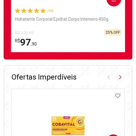
(43)
Hidratante Corporal Epidrat Corpo Intensivo 450g
25% OFF
R$ 129,90
97
R$
,90
FECHAR
FECHAR
Laboratório
Por Menos
Ofertas Imperdíveis
Imagem Anter
Próxima
ADICIO
Ativar Desconto