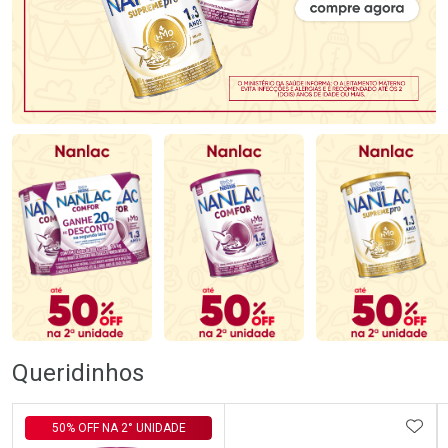
Queridinhos
ADIC
50% OFF NA 2° UNIDADE