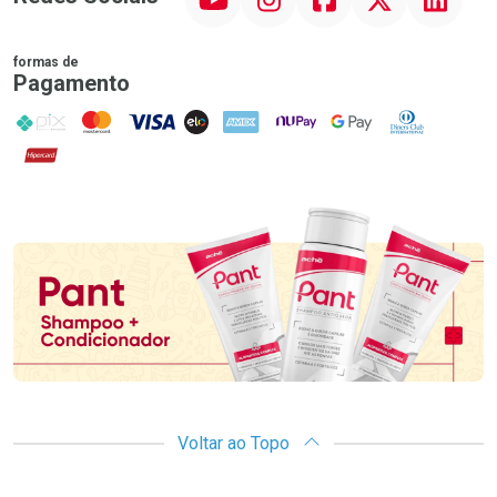
formas de
Pagamento
PIX
MasterCard
VISA
ELO
AMEX
NuPay
Google Pay
Diners Club
Hipercard
Promoção em Destaque
Voltar ao Topo