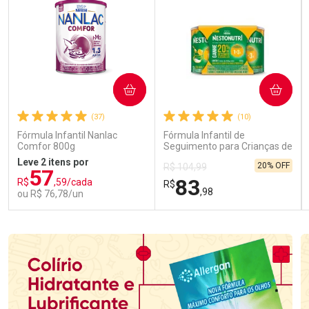
COMPRAR
COMPRAR
(37)
(10)
Fórmula Infantil Nanlac
Fórmula Infantil de
Comfor 800g
Seguimento para Crianças de
Primeira Infância Nestonutri
Leve 2 itens por
20% OFF
R$ 104,99
2 Unidades de 800g cada
57
83
R$
,59/cada
R$
,98
ou R$ 76,78/un
FECHAR
FECHAR
FEC
FEC
Laboratório
Laboratório
Por Menos
Por Menos