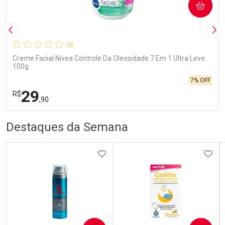
COMPRAR
Imagem Anterior
Pró
(0)
Creme Facial Nivea Controle Da Oleosidade 7 Em 1 Ultra Leve
100g
7% OFF
29
R$
,90
R
R
FECHA
FECHA
Destaques da Semana
Laboratório
Por Menos
ADICIONAR AOS FAVORITOS
ADIC
Ativar Desconto