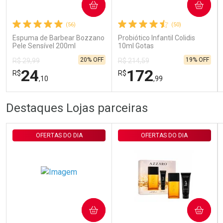
COMPRAR
COMPRAR
(56)
(50)
Comprar sem Desconto
Comprar sem Desconto
Por R$ 29,90/cada
Por R$ 29,90/cada
Espuma de Barbear Bozzano
Probiótico Infantil Colidis
Pele Sensível 200ml
10ml Gotas
20% OFF
19% OFF
R$ 29,99
R$ 214,59
24
172
R$
R$
,10
,99
FECHAR
FECHAR
FEC
FEC
Destaques Lojas parceiras
Laboratório
Laboratório
Por Menos
Por Menos
OFERTAS DO DIA
OFERTAS DO DIA
COMPRAR
COMPRAR
Ativar Desconto
Ativar Desconto