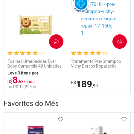
COMPRAR
COMPRAR
Ativar Desconto
Ativar Desconto
(30)
(1)
Comprar sem Desconto
Comprar sem Desconto
Comprar sem Desconto
Comprar sem Desconto
Toalhas Umedecidas Ever
Tratamento Pré-Shampoo
Por R$ 166,99/cada
Por R$ 389,99/cada
Por R$ 166,99/cada
Por R$ 389,99/cada
Baby Camomila 48 Unidades
Vichy Dercos Reparação
Profunda 150g
Leve 3 itens por
8
189
R$
,63/cada
R$
,99
ou R$ 14,39/un
FECHAR
FECHAR
FEC
FEC
Favoritos do Mês
Laboratório
Dermaclub
Por Menos
Por Menos
ADICIONAR AOS FAVORITOS
ADIC