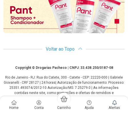
Voltar ao Topo
Copyright
Copyright © Drogarias Pacheco | CNPJ: 33.438.250/0187-08
Rio de Janeiro - RJ: Rua do Catete, 300 - Catete - CEP: 22220-000 | Gabriele
Giovanelli - CRF 28127 | 24 horas| Autorização de funcionamento: Processo:
25351.493074/2012-10 Autorização/MS: 7.25279.0 | As informações
contidas neste site, como promoções e ofertas de remédios e
medicamentos, não devem ser usadas para automedicação e não
substituem, em hipótese alguma, a medicação prescrita pelo profissional da
Home
Conta
Carrinho
Ajuda
Alertas
área médica. Somente o médico está em condições de diagnosticar
qualquer problema de saúde e prescrever o tratamento adequado. Os
preços e as promoções são válidos apenas para compras via internet. As
fotos contidas em nosso site são meramente ilustrativas. *Preços e