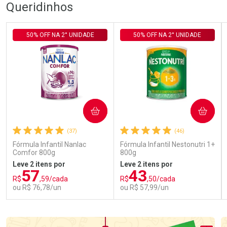
Queridinhos
50% OFF NA 2° UNIDADE
50% OFF NA 2° UNIDADE
COMPRAR
COMPRAR
(37)
(46)
Fórmula Infantil Nanlac
Fórmula Infantil Nestonutri 1+
Comfor 800g
800g
Leve 2 itens por
Leve 2 itens por
57
43
R$
,59/cada
R$
,50/cada
ou R$ 76,78/un
ou R$ 57,99/un
FECHAR
FECHAR
FEC
FEC
Laboratório
Laboratório