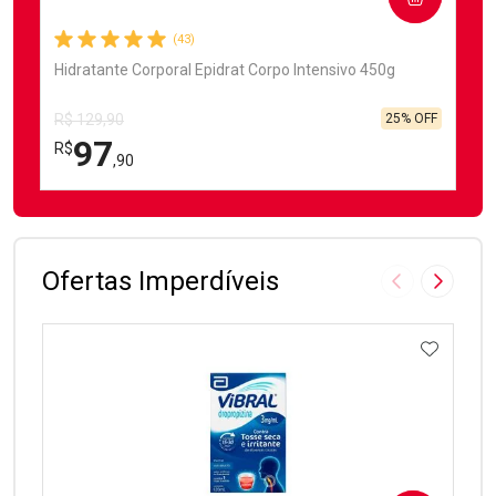
(43)
Hidratante Corporal Epidrat Corpo Intensivo 450g
25% OFF
R$ 129,90
97
R$
,90
FECHAR
FECHAR
Laboratório
Por Menos
Ofertas Imperdíveis
Imagem Anter
Próxima
ADICIO
Ativar Desconto