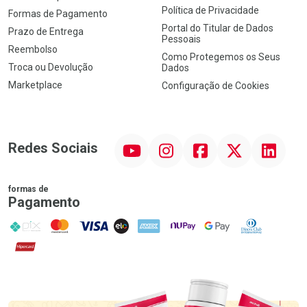
Política de Privacidade
Formas de Pagamento
Portal do Titular de Dados
Prazo de Entrega
Pessoais
Reembolso
Como Protegemos os Seus
Troca ou Devolução
Dados
Marketplace
Configuração de Cookies
YouTube
Instagram
Facebook
Twitter
Linkedin
Redes Sociais
formas de
Pagamento
PIX
MasterCard
VISA
ELO
AMEX
NuPay
Google Pay
Diners Club
Hipercard
Promoção em Destaque