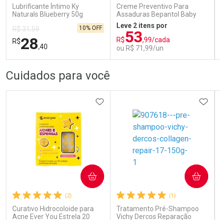
Lubrificante Íntimo Ky
Creme Preventivo Para
Naturals Blueberry 50g
Assaduras Bepantol Baby
Toy Story Personagens
Leve 2 itens por
10% OFF
R$ 31,59
Sortidos 120g
53
28
R$
,99/cada
R$
,40
ou R$ 71,99/un
FECHAR
FECHAR
FEC
FEC
Cuidados para você
Laboratório
Laboratório
Por Menos
Por Menos
ADICIONAR AOS FAVORITOS
ADIC
COMPRAR
COMPRAR
Ativar Desconto
Ativar Desconto
(2)
(1)
Comprar sem Desconto
Comprar sem Desconto
Comprar sem Desconto
Comprar sem Desconto
Curativo Hidrocoloide para
Tratamento Pré-Shampoo
Por R$ 28,40/cada
Por R$ 71,99/cada
Por R$ 28,40/cada
Por R$ 71,99/cada
Acne Ever You Estrela 20
Vichy Dercos Reparação