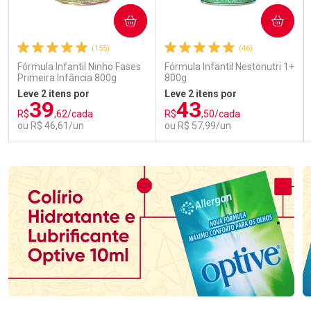
COMPRAR
COMPRAR
(155)
(46)
Fórmula Infantil Ninho Fases
Fórmula Infantil Nestonutri 1+
Primeira Infância 800g
800g
Leve 2 itens por
Leve 2 itens por
39
43
R$
,62/cada
R$
,50/cada
ou R$ 46,61/un
ou R$ 57,99/un
FECHAR
FECHAR
FEC
FEC
Laboratório
Laboratório
Por Menos
Por Menos
Ativar Desconto
Ativar Desconto