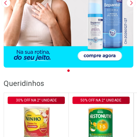
Imagem Anterior
Pr
Queridinhos
30% OFF NA 2° UNIDADE
50% OFF NA 2° UNIDADE