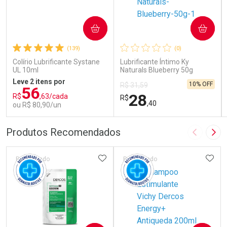
COMPRAR
COMPRAR
(139)
(0)
Colírio Lubrificante Systane
Lubrificante Íntimo Ky
UL 10ml
Naturals Blueberry 50g
Leve 2 itens por
10% OFF
R$ 31,59
56
28
R$
,63/cada
R$
,40
ou R$ 80,90/un
FECHAR
FECHAR
FEC
FEC
Produtos Recomendados
Imagem A
Pró
Laboratório
Laboratório
Por Menos
Por Menos
ADICIONAR AOS FAVORITOS
ADIC
Patrocinado
Patrocinado