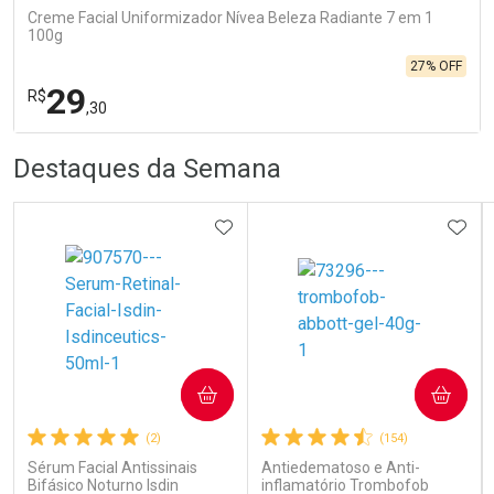
Creme Facial Uniformizador Nívea Beleza Radiante 7 em 1
100g
27% OFF
29
R$
,30
R
R
FECHA
FECHA
Destaques da Semana
Laboratório
Por Menos
ADICIONAR AOS FAVORITOS
ADIC
Ativar Desconto
COMPRAR
COMPRAR
(2)
(154)
Comprar sem Desconto
Comprar sem Desconto
Por R$ 29,30/cada
Por R$ 29,30/cada
Sérum Facial Antissinais
Antiedematoso e Anti-
Bifásico Noturno Isdin
inflamatório Trombofob