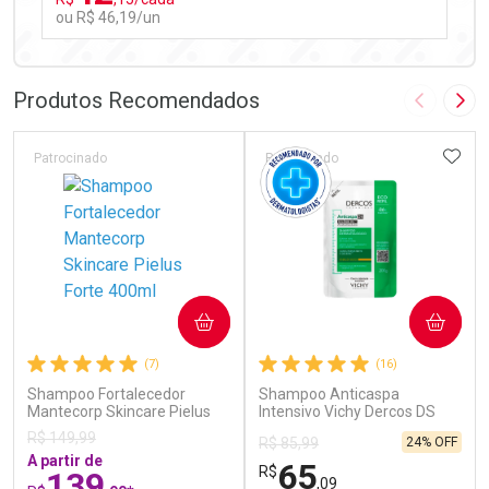
ou R$ 46,19/un
FECHAR
FECHAR
Laboratório
Por Menos
Produtos Recomendados
Imagem A
Pró
ADIC
Patrocinado
Patrocinado
Ativar Desconto
COMPRAR
COMPRAR
Comprar sem Desconto
Comprar sem Desconto
(7)
(16)
Por R$ 46,19/cada
Por R$ 46,19/cada
Shampoo Fortalecedor
Shampoo Anticaspa
Mantecorp Skincare Pielus
Intensivo Vichy Dercos DS
Forte 400ml
para Cabelos Secos 200g
R$ 149,99
24% OFF
R$ 85,99
Refil
A partir de
65
R$
139
,09