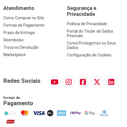
Atendimento
Segurança e
Privacidade
Como Comprar no Site
Política de Privacidade
Formas de Pagamento
Portal do Titular de Dados
Prazo de Entrega
Pessoais
Reembolso
Como Protegemos os Seus
Troca ou Devolução
Dados
Marketplace
Configuração de Cookies
YouTube
Instagram
Facebook
Twitter
Linkedin
Redes Sociais
formas de
Pagamento
PIX
MasterCard
VISA
ELO
AMEX
NuPay
Google Pay
Diners Club
Hipercard