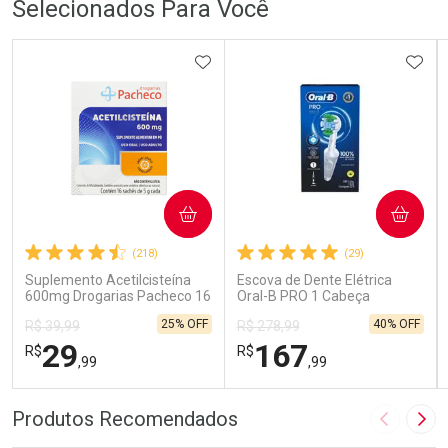
Selecionados Para Você
ADICIONAR AOS FAVORITOS
ADIC
COMPRAR
COMPRAR
(218)
(29)
Suplemento Acetilcisteína
Escova de Dente Elétrica
600mg Drogarias Pacheco 16
Oral-B PRO 1 Cabeça
Sachês
Redonda Recarregável 1
25% OFF
40% OFF
R$ 39,99
R$ 278,99
Unidade
29
167
R$
R$
,99
,99
FECHAR
FECHAR
FEC
FEC
Produtos Recomendados
Imagem A
Pró
Laboratório
Laboratório
Por Menos
Por Menos