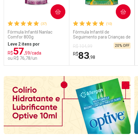
COMPRAR
COMPRAR
(37)
(10)
Fórmula Infantil Nanlac
Fórmula Infantil de
Comfor 800g
Seguimento para Crianças de
Primeira Infância Nestonutri
Leve 2 itens por
20% OFF
R$ 104,99
2 Unidades de 800g cada
57
83
R$
,59/cada
R$
,98
ou R$ 76,78/un
FECHAR
FECHAR
FEC
FEC
Laboratório
Laboratório
Por Menos
Por Menos