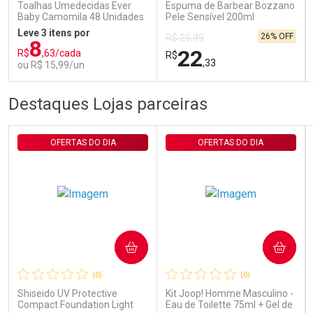
Toalhas Umedecidas Ever
Espuma de Barbear Bozzano
Baby Camomila 48 Unidades
Pele Sensível 200ml
Leve 3 itens por
26% OFF
R$ 29,99
8
22
R$
,63/cada
R$
,33
ou R$ 15,99/un
FECHAR
FECHAR
FEC
FEC
Destaques Lojas parceiras
Laboratório
Laboratório
Por Menos
Por Menos
OFERTAS DO DIA
OFERTAS DO DIA
COMPRAR
COMPRAR
Ativar Desconto
Ativar Desconto
(0)
(0)
Comprar sem Desconto
Comprar sem Desconto
Comprar sem Desconto
Comprar sem Desconto
Shiseido UV Protective
Kit Joop! Homme Masculino -
Por R$ 15,99/cada
Por R$ 22,33/cada
Por R$ 15,99/cada
Por R$ 22,33/cada
Compact Foundation Light
Eau de Toilette 75ml + Gel de