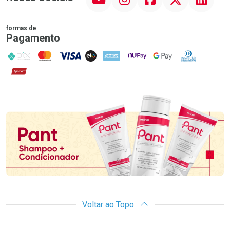
formas de
Pagamento
PIX
MasterCard
VISA
ELO
AMEX
NuPay
Google Pay
Diners Club
Hipercard
Promoção em Destaque
Voltar ao Topo