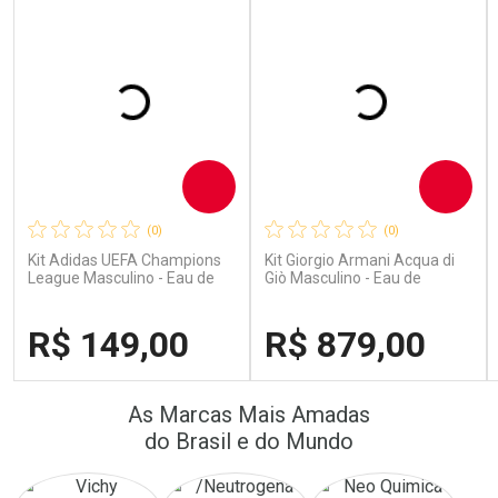
Comprar
Comprar
(0)
(0)
Kit Adidas UEFA Champions
Kit Giorgio Armani Acqua di
League Masculino - Eau de
Giò Masculino - Eau de
Toilette 100ml + Shower Gel
Toilette 100ml + Gel de
250ml
Banho 75ml
R$ 149,00
R$ 879,00
FECHAR
FECHAR
FECH
FECH
As Marcas Mais Amadas
Laboratório
Laboratório
Por Menos
Por Menos
do Brasil e do Mundo