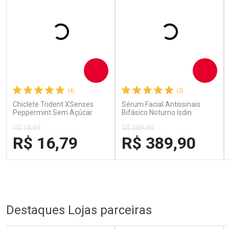
Comprar
Comprar
(4)
(2)
Chiclete Trident XSenses
Sérum Facial Antissinais
Peppermint Sem Açúcar
Bifásico Noturno Isdin
Garrafa 54g
Isdinceutics Retinal com
R$ 18,99
R$ 389,99
Retinaldeído 50ml
R$ 16,79
R$ 389,90
FECHAR
FECHAR
FECH
FECH
Laboratório
Laboratório
Por Menos
Por Menos
Destaques Lojas parceiras