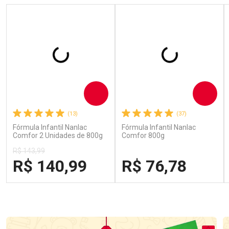
Comprar
Comprar
(13)
(37)
Fórmula Infantil Nanlac
Fórmula Infantil Nanlac
Comfor 2 Unidades de 800g
Comfor 800g
R$ 143,99
R$ 140,99
R$ 76,78
FECHAR
FECHAR
FECH
FECH
Laboratório
Laboratório
Por Menos
Por Menos