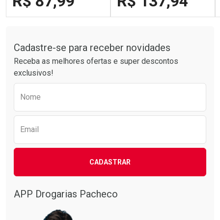
R$ 87,99
R$ 137,94
Tudo sobre a Drogarias Pacheco
FECHAR
FECHAR
FECH
FECH
Laboratório
Laboratório
Por Menos
Por Menos
Cadastre-se para receber novidades
Receba as melhores ofertas e super descontos
exclusivos!
Preencha o formulário abaixo para receber 
Nome
Email
CADASTRAR
APP Drogarias Pacheco