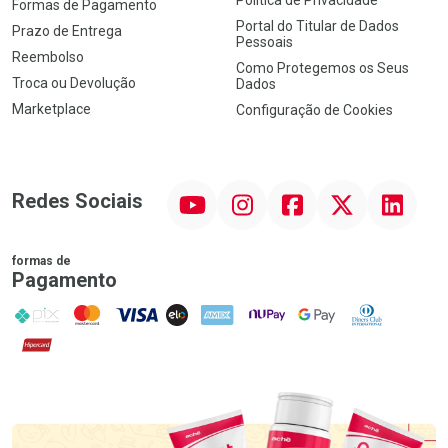
Política de Privacidade
Formas de Pagamento
Portal do Titular de Dados
Prazo de Entrega
Pessoais
Reembolso
Como Protegemos os Seus
Troca ou Devolução
Dados
Marketplace
Configuração de Cookies
YouTube
Instagram
Facebook
Twitter
Linkedin
Redes Sociais
formas de
Pagamento
PIX
MasterCard
VISA
ELO
AMEX
NuPay
Google Pay
Diners Club
Hipercard
Promoção em Destaque