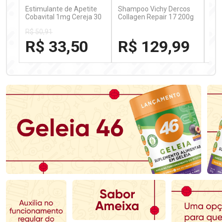
Estimulante de Apetite
Shampoo Vichy Dercos
Cre
Cobavital 1mg Cereja 30
Collagen Repair 17 200g
Mul
Microcomprimidos
Cm
R$ 50,91
R$ 33,50
R$ 129,99
R
FECHAR
FECHAR
FECHAR
FECHAR
Laboratório
Laboratório
La
Por Menos
Por Menos
P