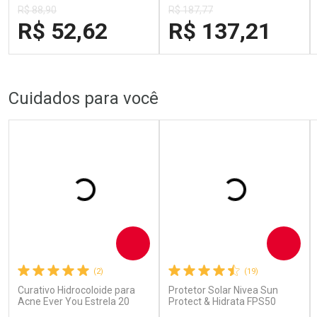
740g
R$ 88,90
R$ 187,77
R$ 52,62
R$ 137,21
FECHAR
FECHAR
FECH
FECH
Laboratório
Laboratório
Por Menos
Por Menos
Cuidados para você
Comprar
Comprar
(2)
(19)
Curativo Hidrocoloide para
Protetor Solar Nivea Sun
Acne Ever You Estrela 20
Protect & Hidrata FPS50
Unidades
200ml