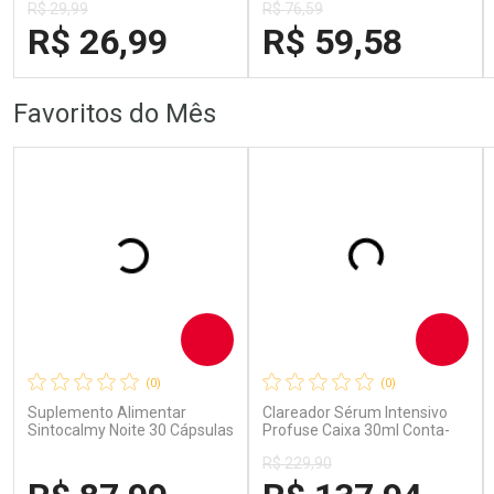
R$ 29,99
R$ 76,59
R$ 26,99
R$ 59,58
FECHAR
FECHAR
FECH
FECH
Favoritos do Mês
Laboratório
Laboratório
Por Menos
Por Menos
Comprar
Comprar
(0)
(0)
Suplemento Alimentar
Clareador Sérum Intensivo
Sintocalmy Noite 30 Cápsulas
Profuse Caixa 30ml Conta-
Gotas
R$ 229,90