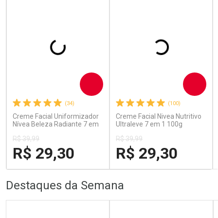
Comprar
Comprar
(34)
(100)
Creme Facial Uniformizador
Creme Facial Nivea Nutritivo
Nívea Beleza Radiante 7 em
Ultraleve 7 em 1 100g
1 100g
R$ 39,99
R$ 39,99
R$ 29,30
R$ 29,30
FECHAR
FECHAR
FECHA
FECHA
Destaques da Semana
Laboratório
Laboratório
Por Menos
Por Menos