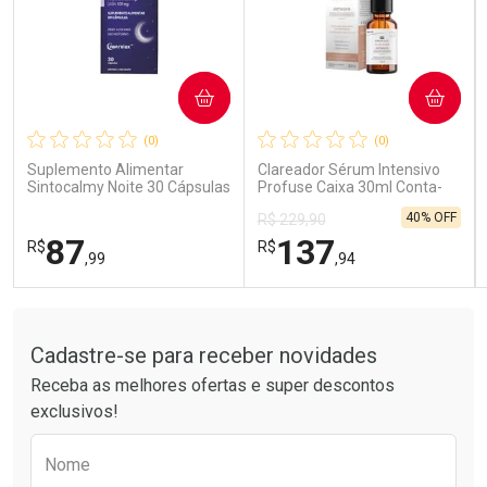
COMPRAR
COMPRAR
Ativar Desconto
Ativar Desconto
(0)
(0)
Comprar sem Desconto
Comprar sem Desconto
Comprar sem Desconto
Comprar sem Desconto
Suplemento Alimentar
Clareador Sérum Intensivo
Por R$ 15,99/cada
Por R$ 189,99/cada
Por R$ 15,99/cada
Por R$ 189,99/cada
Sintocalmy Noite 30 Cápsulas
Profuse Caixa 30ml Conta-
Gotas
40% OFF
R$ 229,90
87
137
R$
R$
,99
,94
Tudo sobre a Drogarias Pacheco
FECHAR
FECHAR
FEC
FEC
Laboratório
Laboratório
Por Menos
Por Menos
Cadastre-se para receber novidades
Receba as melhores ofertas e super descontos
exclusivos!
Preencha o formulário abaixo para receber 
Nome