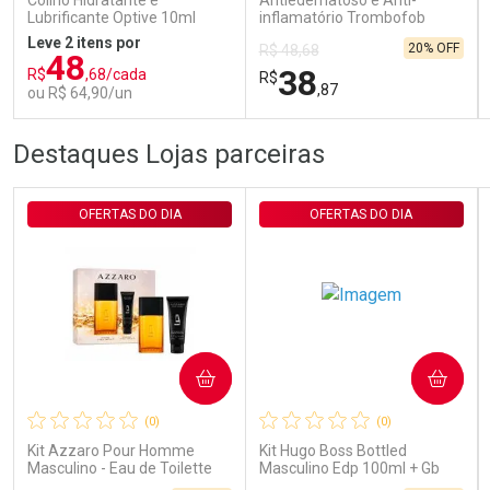
Colírio Hidratante e
Antiedematoso e Anti-
Comprar sem Desconto
Comprar sem Desconto
Lubrificante Optive 10ml
inflamatório Trombofob
Por R$ 29,30/cada
Por R$ 29,30/cada
200U/g 40g
Leve 2 itens por
20% OFF
R$ 48,68
48
38
R$
,68/cada
R$
,87
ou R$ 64,90/un
FECHAR
FECHAR
FEC
FEC
Destaques Lojas parceiras
Laboratório
Laboratório
Por Menos
Por Menos
OFERTAS DO DIA
OFERTAS DO DIA
COMPRAR
COMPRAR
Ativar Desconto
Ativar Desconto
(0)
(0)
Comprar sem Desconto
Comprar sem Desconto
Comprar sem Desconto
Comprar sem Desconto
Kit Azzaro Pour Homme
Kit Hugo Boss Bottled
Por R$ 64,90/cada
Por R$ 38,87/cada
Por R$ 64,90/cada
Por R$ 38,87/cada
Masculino - Eau de Toilette
Masculino Edp 100ml + Gb
100ml + Shampoo
100ml + Db 75ml