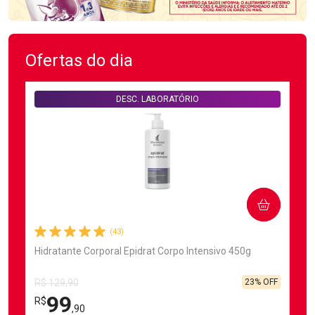
Ofertas do dia
DESC. LABORATÓRIO
COMPRAR
(43)
Hidratante Corporal Epidrat Corpo Intensivo 450g
23% OFF
R$ 129,90
99
R$
,90