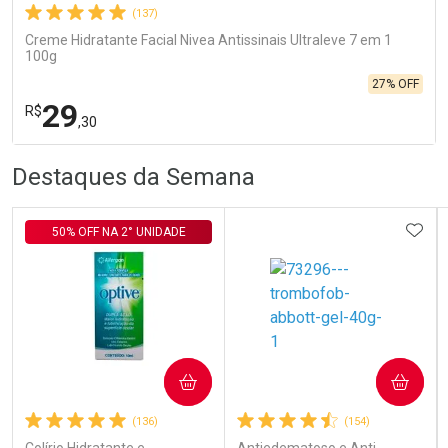
(137)
Creme Hidratante Facial Nivea Antissinais Ultraleve 7 em 1
100g
27% OFF
29
R$
,30
R
R
FECHA
FECHA
Destaques da Semana
Laboratório
Por Menos
ADIC
50% OFF NA 2° UNIDADE
COMPRAR
COMPRAR
Ativar Desconto
(136)
(154)