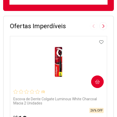
FECHAR
FECHAR
Laboratório
Por Menos
Ofertas Imperdíveis
Imagem Anter
Próxima
ADICIO
Ativar Desconto
COMPRAR
Comprar sem Desconto
Comprar sem Desconto
Por R$ 99,90/cada
Por R$ 99,90/cada
(0)
Escova de Dente Colgate Luminous White Charcoal
Macia 2 Unidades
26% OFF