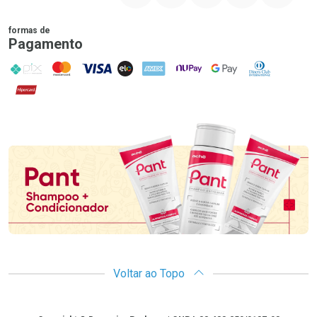
formas de
Pagamento
PIX
MasterCard
VISA
ELO
AMEX
NuPay
Google Pay
Diners Club
Hipercard
Promoção em Destaque
Voltar ao Topo